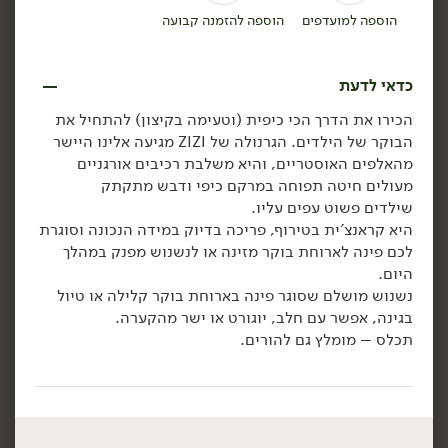
הוספה למועדפים
הוספה להזמנה קבועה
הוספה לסל
הוספה לסל
כדאי לדעת
ללא גלוטן
אורגני
טבעוני
טבעוני
הכירו את הדרך הכי כיפית (וטעימה בקיצון) להתחיל את
הבוקר של הילדים. הגרנולה של ZIZI מגיעה אלינו היישר
מהאלפים האוסטריים, והיא משלבת רכיבים אורגניים
מעולים חיטה תפוחה במרקם כיפי ודבש מתקתק
שילדים פשוט עפים עליו.
היא קראנצ'ית בטירוף, פריכה בדיוק במידה הנכונה וסוגרת
29.90
₪
/ יח׳
18.90
₪
/ יח׳
לכם פינה לארוחת בוקר מזינה או לנשנוש מפנק במהלך
ליש רצועות פירות בטעם
2 יח' ב- 24.9 ₪
יח׳
יח׳
היום.
אבטיח - 'גרופר' (10 יח')
פינגווינים - חטיף מיץ אורגני
נשנוש מושלם שסוגר פינה בארוחת בוקר קלילה או טיול
140 גרם
להקפאה - 'השדה'
בגינה, אפשר עם חלב, יוגורט או ישר מהקערה.
21.36 ₪ ל-100 גרם
400 גרם
תכלס – מומלץ גם להורים.
4.72 ₪ ל-100 גרם
הוספה לסל
הוספה לסל