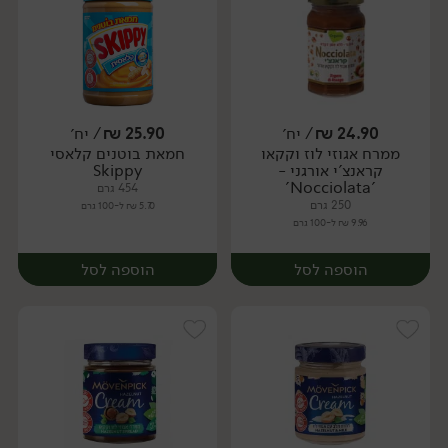
24.90
₪
/ יח׳
25.90
₪
/ יח׳
ממרח אגוזי לוז וקקאו
חמאת בוטנים קלאסי
יח׳
יח׳
קראנצ'י אורגני -
Skippy
'Nocciolata'
454 גרם
250 גרם
5.70 ₪ ל-100 גרם
9.96 ₪ ל-100 גרם
הוספה לסל
הוספה לסל