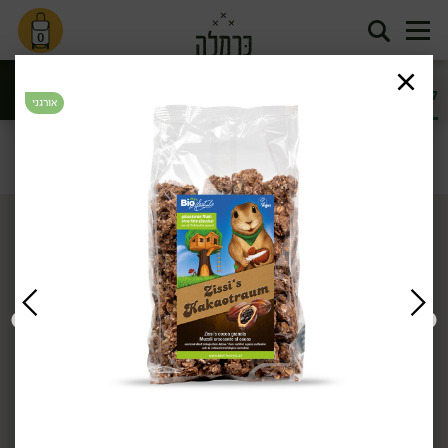
0
לגן ולכיתה
סמודי ומחיות
אורגני
סינון
קידס
דף הבית
קידס
לגן ולכיתה
/
/
ללא גלוטן
ללא גלוטן
טבעוני
טבעוני
29.90
₪
/ יח׳
29.90
₪
/ יח׳