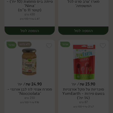
מארז 'ערב סרט לכל
פיתה ביס מחמצת (10 יח') -
יח׳
יח׳
המשפחה'
'Nina'
(קוטר 11 ס''מ)
450 גרם
4.87 ₪ ל-100 גרם
הוספה לסל
הוספה לסל
אורגני
ללא גלוטן
אורגני
23.90
₪
/ יח׳
24.90
₪
/ יח׳
סוכריות על מקל אורגניות
ממרח אגוזי לוז לבן אורגני -
יח׳
יח׳
בטעם פירות - YumEarth
'Nocciolata'
(14 יח')
250 גרם
87 גרם
9.96 ₪ ל-100 גרם
27.47 ₪ ל-100 גרם