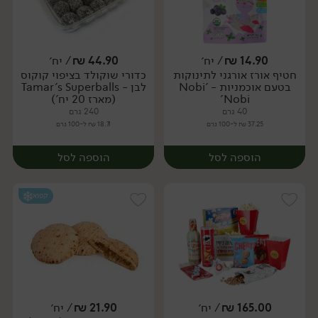
14.90
₪
/ יח׳
44.90
₪
/ יח׳
חטיף אורז אורגני לתינוקות
כדורי שוקולד בציפוי קוקוס
יח׳
יח׳
בטעם אוכמניות - 'Nobi
לבן - Tamar's Superballs
Nobi'
(מארז 20 יח')
40 גרם
240 גרם
37.25 ₪ ל-100 גרם
18.71 ₪ ל-100 גרם
הוספה לסל
הוספה לסל
קפוא
165.00
₪
/ יח׳
21.90
₪
/ יח׳