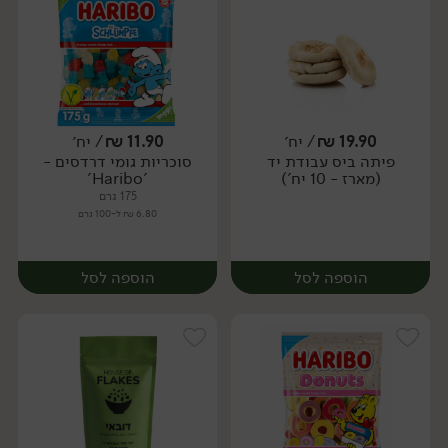
19.90
₪
/ יח׳
11.90
₪
/ יח׳
פיתה ביס עבודת יד
סוכריות גומי דרדסים -
יח׳
יח׳
(מארז - 10 יח')
'Haribo'
175 גרם
6.80 ₪ ל-100 גרם
הוספה לסל
הוספה לסל