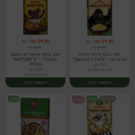
29.90
₪
/ יח׳
29.90
₪
/ יח׳
₪
33.90
₪
33.90
יח׳
יח׳
דגני בוקר כדורי תירס
דגני בוקר אורגניים בטעם
אורגניים - 'Nature's Path'
שוקולד - 'NATURE'S
PATH'
284 גרם
325 גרם
10.53 ₪ ל-100 גרם
9.20 ₪ ל-100 גרם
הוספה לסל
הוספה לסל
ללא גלוטן
אורגני
אורגני
טבעוני