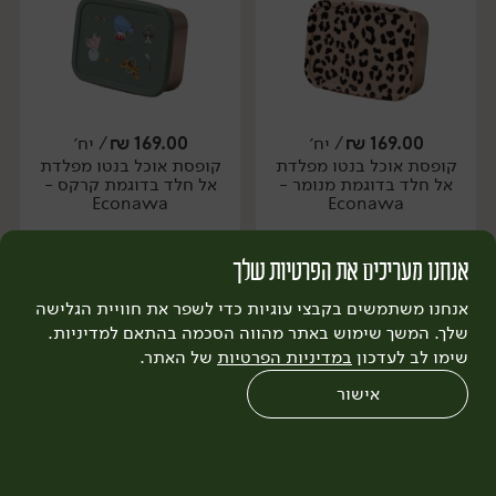
169.00
₪
/ יח׳
169.00
₪
/ יח׳
קופסת אוכל בנטו מפלדת
קופסת אוכל בנטו מפלדת
יח׳
אל חלד בדוגמת מנומר -
אל חלד בדוגמת קרקס -
Econawa
Econawa
אנחנו מעריכים את הפרטיות שלך
הוספה לסל
הוספה לסל
אנחנו משתמשים בקבצי עוגיות כדי לשפר את חוויית הגלישה
שלך. המשך שימוש באתר מהווה הסכמה בהתאם למדיניות.
שימו לב לעדכון
במדיניות הפרטיות
של האתר.
אישור
0
שחזור הזמנה
צריכים עזרה?
מבצעים
כל המוצרים