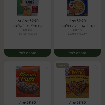
39.90
₪
/
39.90
₪
/ יח׳
דגני בוקר - 'לה בולנג'ר'
קורנפלקס - 'קלוגס'
יח׳
יח׳
470 גרם
750 גרם
8.49 ₪ ל-100 גרם
5.32 ₪ ל-100 גרם
הוספה לסל
הוספה לסל
ללא גלוטן
/
₪
39.90
/
₪
39.90