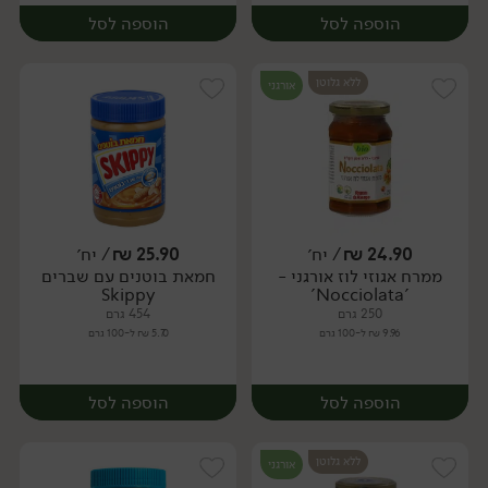
הוספה לסל
הוספה לסל
ללא גלוטן
אורגני
24.90
₪
/ יח׳
25.90
₪
/ יח׳
ממרח אגוזי לוז אורגני -
חמאת בוטנים עם שברים
יח׳
יח׳
Skippy
'Nocciolata'
250 גרם
454 גרם
9.96 ₪ ל-100 גרם
5.70 ₪ ל-100 גרם
הוספה לסל
הוספה לסל
ללא גלוטן
אורגני