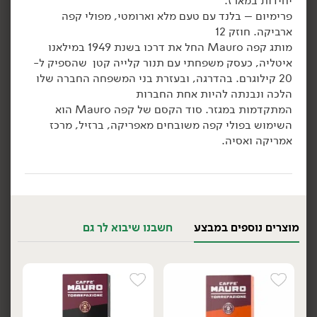
יחידות במארז.
פרימיום – בלנד עם טעם מלא וארומטי, מפולי קפה
הוספה לסל
הוספה לסל
ארביקה. חוזק 12
מותג קפה Mauro החל את דרכו בשנת 1949 במילאנו
איטליה, כעסק משפחתי עם תנור קלייה קטן שהספיק ל-
אורגני
20 קילוגרם. בהדרגה, ובעזרת בני המשפחה החברה שלו
הלכה ונבנתה להיות אחת החברות
המתקדמות במגזר. סוד הקסם של קפה Mauro הוא
השימוש בפולי קפה משובחים מאפריקה, ברזיל, מרכז
אמריקה ואסיה.
379.00
₪
/ יח׳
90.00
₪
/ יח׳
מארז 'Rise and Shine'
love coffee קפה אורגני
יח׳
יח׳
בחליטה קרה
1 ליטר
9.00 ₪ ל-100 מ״ל
מוצרים נוספים במבצע
חשבנו שיבוא לך גם
הוספה לסל
הוספה לסל