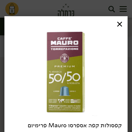
0
חליטות תה
קפה וקקאו
ומאצ'ה
סינון
תה וקפה
דף הבית
תה וקפה
קפה וקקאו
/
/
קפסולות קפה אספרסו Mauro פרימיום
14.90
₪
/ יח׳
19.90
₪
/ יח׳