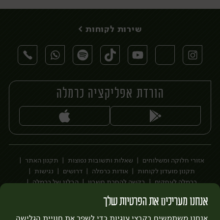
שירות לקוחות >
הורדת אפליקציה כרמלה
יח׳
יח׳
אזורי חלוקה ומשלוחים
שאלות ותשובות נפוצות
תקנון האתר
תקנון מועדון לקוחות
אודות כרמלה
דרושים
נגישות
כרמלה לעסקים
בקשה להסרת חשבון
הבלוג של כרמלה
לצפייה בעדכון מדיניות פרטיות
אנחנו מעריכים את הפרטיות שלך
עיצוב:
3bears
פיתוח:
אנחנו משתמשים בקבצי עוגיות כדי לשפר את חוויית הגלישה
Quatro