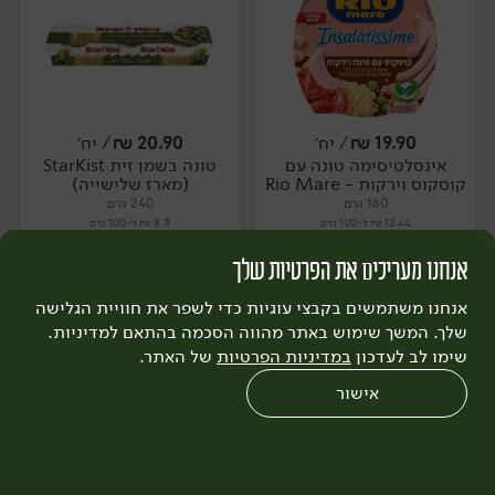
19.90
₪
/ יח׳
20.90
₪
/ יח׳
אינסלטיסימה טונה עם
טונה בשמן זית StarKist
יח׳
יח׳
קוסקוס וירקות - Rio Mare
(מארז שלישייה)
160 גרם
240 גרם
12.44 ₪ ל-100 גרם
8.71 ₪ ל-100 גרם
אנחנו מעריכים את הפרטיות שלך
הוספה לסל
הוספה לסל
אנחנו משתמשים בקבצי עוגיות כדי לשפר את חוויית הגלישה
שלך. המשך שימוש באתר מהווה הסכמה בהתאם למדיניות.
שימו לב לעדכון
במדיניות הפרטיות
של האתר.
שירות לקוחות >
אישור
0
שחזור הזמנה
צריכים עזרה?
מבצעים
כל המוצרים