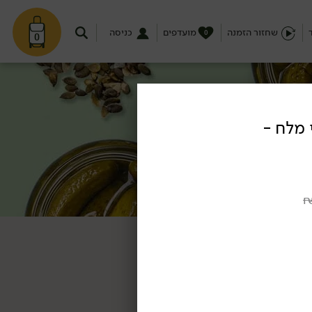
שחזור הזמנה
מועדפים
כניסה
0
0
 מלח -