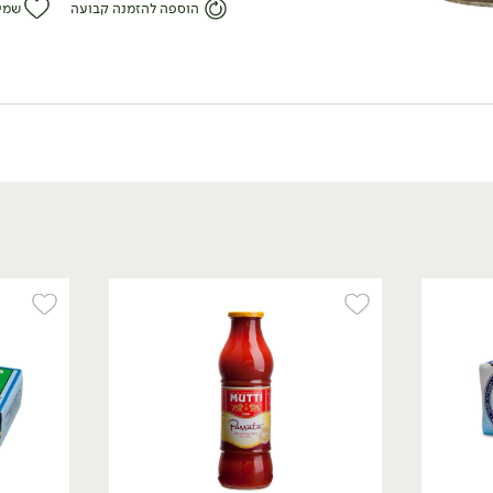
הוספה להזמנה קבועה
שמי
12.90
₪
/ יח׳
שפורפרת רכז עגבניות
ירקות ועשבי תיבול -
'MUTTI'
280 גרם
4.61 ₪ ל-100 גרם