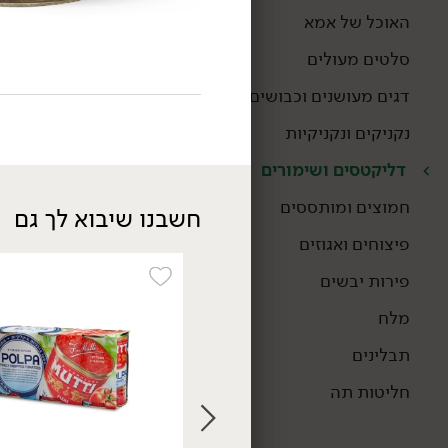
האוכל של אמא
סלטים מעולים
דגים מעושנים וכבושים
נקניקים ונקניקיות
דליקטסים ושימורים
חמוצים ומותססים
חשבנו שיבוא לך גם
פיצוחים ואגוזים
12.90
₪
/ יח׳
שפורפרת רכז עגבניות
פירות יבשים
ובצל - 'MUTTI'
280 גרם
מלח
4.61 ₪ ל-100 גרם
תבלינים
חליטות תה