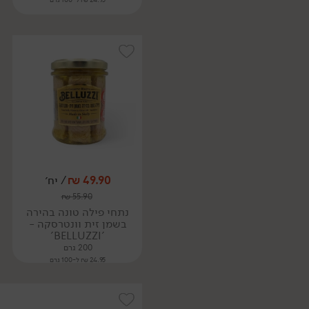
49.90
₪
/ יח׳
₪
55.90
נתחי פילה טונה בהירה
בשמן זית וונטרסקה -
'BELLUZZI'
200 גרם
24.95 ₪ ל-100 גרם