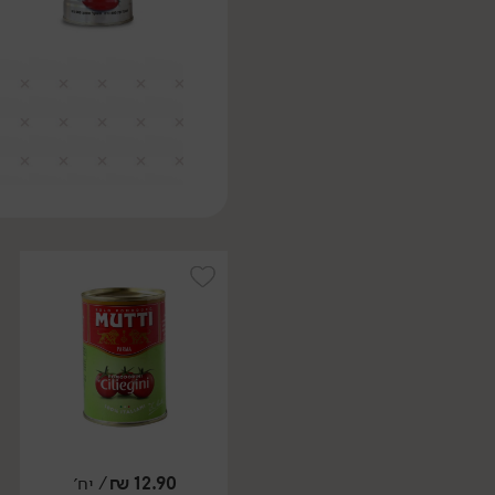
12.90
₪
/ יח׳