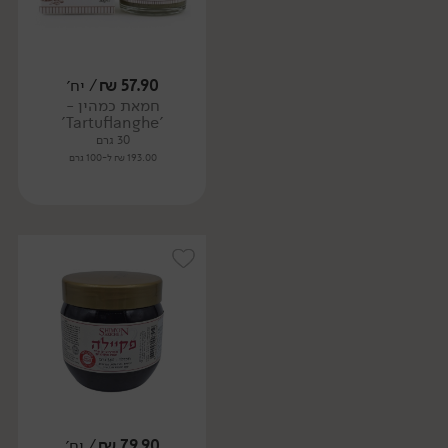
57.90
₪
/ יח׳
חמאת כמהין -
'Tartuflanghe'
30 גרם
193.00 ₪ ל-100 גרם
79.90
₪
/ יח׳