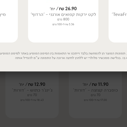
26.90
₪
/ יח׳
לקט ירקות קפואים אורגני - 'הרדוף'
מיץ
800 גרם
3.36 ₪ ל-100 גרם
קפוא
קפוא
תמונות המוצר הן להמחשה בלבד וייתכנו אי התאמות בין הסימון המופיע באתר לסימון המופיע ע
 בו. בגלישה ממכשיר סלולרי יש ללחוץ לחיצה ארוכה על התמונה ע"מ להגדיל אותה
11.90
₪
/ יח׳
12.90
₪
/ יח׳
כוסברה קצוצה - 'דורות'
ג'ינג'ר כתוש - 'דורות'
70 גרם
70 גרם
17.00 ₪ ל-100 גרם
18.43 ₪ ל-100 גרם