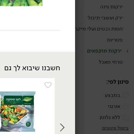
ירקות גינה
ירק ועשבי תיבול
חסות נבטים ועלי מיקרו
פטריות
ירקות מוקפאים
קפוא
פרחי מאכל
חשבנו שיבוא לך גם
סינון לפי:
קפוא
במבצע
אורגני
13.90
₪
/ יח׳
ללא גלוטן
מיקס שום ושום שחור -
'דורות'
ביטול סינונים
80 גרם