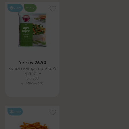
אורגני
קפוא
26.90
₪
/ יח׳
לקט ירקות קפואים אורגני
- 'הרדוף'
800 גרם
3.36 ₪ ל-100 גרם
קפוא