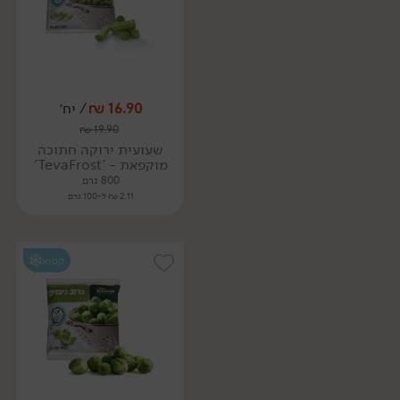
16.90
₪
/ יח׳
₪
19.90
שעועית ירוקה חתוכה
מוקפאת - 'TevaFrost'
800 גרם
2.11 ₪ ל-100 גרם
קפוא