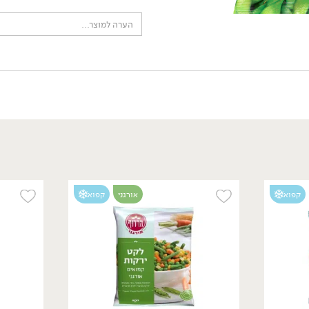
מבצע: ירקות קפואים טבעפרוסט ב-17.90 ₪ >>
*לפי תקנון מבצע, הזול מבניהם.
קפוא
קפוא
אורגני
קפוא
12.90
₪
/ יח׳
מיץ לימון טבעי - 'דורות'
65 גרם
19.85 ₪ ל-100 גרם