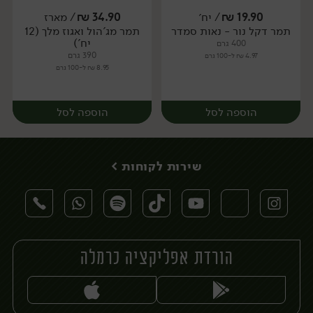
19.90
₪
/ יח׳
34.90
₪
/ מארז
תמר דקל נור - נאות סמדר
תמר מג'הול ואגוז מלך (12
יח׳
יח׳
יח')
400 גרם
390 גרם
4.97 ₪ ל-100 גרם
8.95 ₪ ל-100 גרם
הוספה לסל
הוספה לסל
שירות לקוחות >
הורדת אפליקציה כרמלה
יח׳
מארז