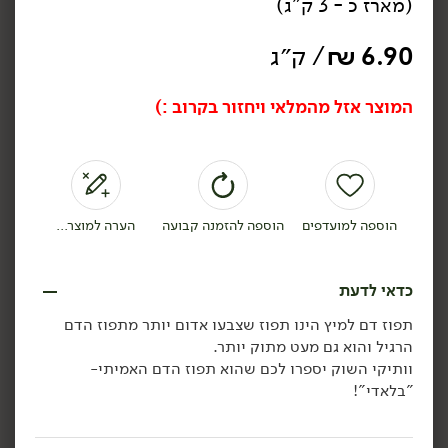
(מארז כ - 3 ק"ג)
6.90
₪
/ ק״ג
המוצר אזל מהמלאי ויחזור בקרוב :)
49.90
₪
/ יח׳
259.00
₪
/ יח׳
כרמלה To Go: מארז פירות
מגש פירות חתוכים
לדרך
1 ק״ג
4.99 ₪ ל-100 ק״ג
הוספה למועדפים
הוספה להזמנה קבועה
הערה למוצר...
הוספה לסל
הוספה לסל
כדאי לדעת
תפוז דם למיץ הינו תפוז שצבעו אדום יותר מתפוז הדם
תוצרת
תוצרת
הרגיל והוא גם מעט מתוק יותר.
ישראל
ישראל
וותיקי השוק יספרו לכם שהוא תפוז הדם האמיתי-
"בלאדי"!