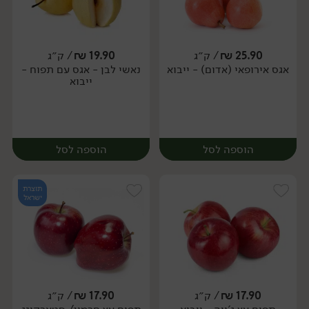
25.90
₪
/ ק״ג
19.90
₪
/ ק״ג
יח׳
ק״ג
אגס אירופאי (אדום) - ייבוא
נאשי לבן - אגס עם תפוח -
מארז
ייבוא
הוספה לסל
הוספה לסל
תוצרת
ישראל
17.90
₪
/ ק״ג
17.90
₪
/ ק״ג