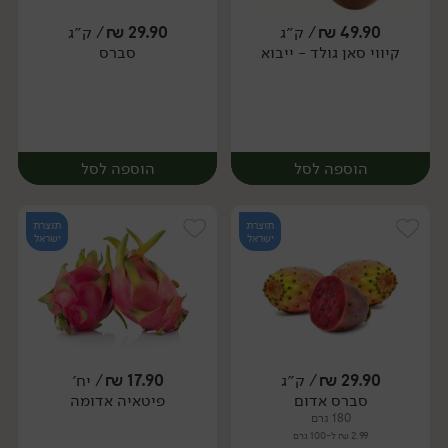
49.90
₪
/ ק״ג
29.90
₪
/ ק״ג
יח׳
ק״ג
קיווי סאן גולד - ייבוא
סברס
מארז
הוספה לסל
הוספה לסל
תוצרת
תוצרת
ישראל
ישראל
29.90
₪
/ ק״ג
17.90
₪
/ יח׳
יח׳
ק״ג
סברס אדום
פיטאיה אדומה
מארז
180 גרם
2.99 ₪ ל-100 גרם