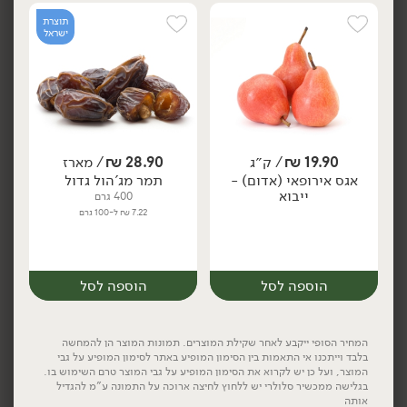
125 גרם
125 גרם
23.92 ₪ ל-100 גרם
23.92 ₪ ל-100 גרם
תוצרת
ישראל
הוספה לסל
הוספה לסל
תוצרת
תוצרת
ישראל
ישראל
19.90
₪
/ ק״ג
28.90
₪
/ מארז
יח׳
ק״ג
מארז
אגס אירופאי (אדום) -
תמר מג'הול גדול
ייבוא
400 גרם
7.22 ₪ ל-100 גרם
19.90
₪
/ מארז
29.90
₪
/ ק״ג
אפרסק
₪
25.90
מארז
מארז
הוספה לסל
הוספה לסל
שקד ירוק
1 ק"ג
1.99 ₪ ל-100 גרם
המחיר הסופי ייקבע לאחר שקילת המוצרים. תמונות המוצר הן להמחשה
בלבד וייתכנו אי התאמות בין הסימון המופיע באתר לסימון המופיע על גבי
המוצר, ועל כן יש לקרוא את הסימון המופיע על גבי המוצר טרם השימוש בו.
הוספה לסל
הוספה לסל
בגלישה ממכשיר סלולרי יש ללחוץ לחיצה ארוכה על התמונה ע"מ להגדיל
אותה