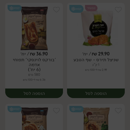
טבעוני
קפוא
קפוא
29.90
₪
/ יח׳
36.90
₪
/ יח׳
שניצל תירס - שף הטבע
'בורקס לוינסקי' תפוחי
יח׳
יח׳
אדמה
1 ק"ג
(6 יח')
2.99 ₪ ל-100 גרם
580 גרם
6.36 ₪ ל-100 גרם
הוספה לסל
הוספה לסל
קפוא
קפוא