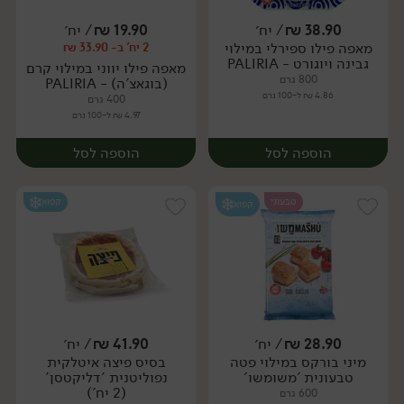
38.90
₪
/ יח׳
19.90
₪
/ יח׳
מאפה פילו ספירלי במילוי
2 יח' ב- 33.90 ₪
יח׳
גבינה ויוגורט - PALIRIA
מאפה פילו יווני במילוי קרם
800 גרם
(בוגאצ'ה) - PALIRIA
4.86 ₪ ל-100 גרם
400 גרם
4.97 ₪ ל-100 גרם
הוספה לסל
הוספה לסל
טבעוני
קפוא
קפוא
28.90
₪
/ יח׳
41.90
₪
/ יח׳
מיני בורקס במילוי פטה
בסיס פיצה איטלקית
יח׳
יח׳
טבעונית 'משומשו'
נפוליטנית 'דליקטסן'
(2 יח')
600 גרם