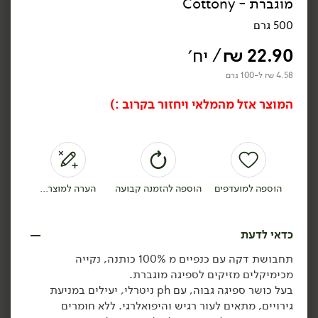
מוגברת - Cottony
ערכת פתיחה לניקיון
ערכת פתיחה לניקיון זכוכית
אמבטיה - .Clean
- .Clean
500 גרם
750
22.90
₪
/ יח׳
8.65 ₪ ל-100
4.58 ₪ ל-100 גרם
הוספה לסל
הוספה לסל
המוצר אזל מהמלאי ויחזור בקרוב :)
הוספה למועדפים
הוספה להזמנה קבועה
הערה למוצר...
כדאי לדעת
64.90
₪
/ יח׳
64.90
₪
/ יח׳
תחבושת דקה עם כנפיים מ 100% כותנה, נקייה
טבליות מילוי לניקיון זכוכית
טבליות מילוי לניקיון
יח׳
יח׳
- .Clean
משטחים - .Clean
מכימיקלים מזיקים לספיגה מוגברת.
בעל כושר ספיגה גבוה, עם ph ניטרלי, יעילים במניעת
גירויים, מתאים לעור רגיש והיפואלרגי. ללא חומרים