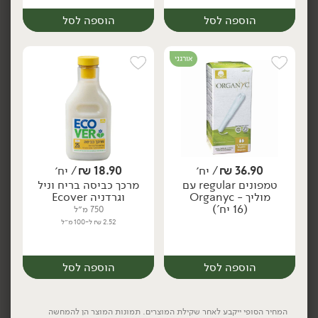
הוספה לסל
הוספה לסל
אורגני
84.90
₪
/ יח׳
59.90
₪
/ יח׳
מילוי לסבון ידיים בריח
דפי כביסה אקולוגיים -
יח׳
יח׳
פרשי כחול - .Clean
.Clean
36.90
₪
/ יח׳
18.90
₪
/ יח׳
יח׳
יח׳
טמפונים regular עם
מרכך כביסה בריח וניל
מוליך - Organyc
וגרדניה Ecover
הוספה לסל
הוספה לסל
(16 יח')
750 מ״ל
2.52 ₪ ל-100 מ״ל
אורגני
אורגני
הוספה לסל
הוספה לסל
המחיר הסופי ייקבע לאחר שקילת המוצרים. תמונות המוצר הן להמחשה