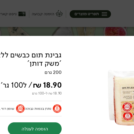
תפריט מוצרים
הזמנה קבועה
גיפט קארד
גבינת תום כבשים לל
'משק דותן'
ק), היא יכולה להיות קשה או רק חצי ...
בופאלו בבצרון, ממשק שוורץ בצפון וגם
200 גרם
יכה :)
18.90
₪
/ ל100 גר'
18.90 ₪ ל-100 גרם
נתרן בכמות גבוהה
שומן רווי 
הוספה לעגלה