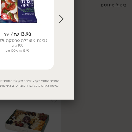
ביטול סינונים
15.90
₪
/ יח׳
13.90
₪
/ יח׳
בייבי מוצרלה מחלב בקר 18% -
גבינת מוצרלה פרסקה 18% - גד
'משק יעקבס'
100 גרם
13.90
₪
/ ל100 גר'
140 גרם
13.90 ₪ ל-100 גרם
11.36 ₪ ל-100 גרם
משולש גאודה עשבי תיבול
28% - 'משק יעקבס'
200 גרם
13.90 ₪ ל-100 גרם
המחיר הסופי ייקבע לאחר שקילת המוצרים. 
הסימון המופיע על גבי המוצר טרם השימוש