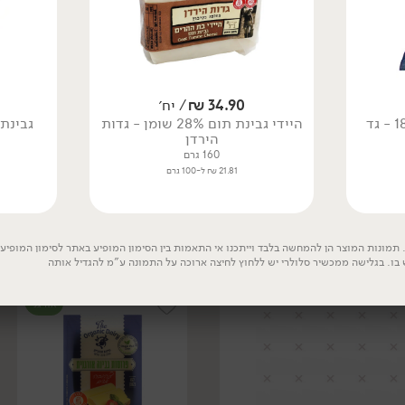
34.90
₪
/ יח׳
היידי גבינת תום 28% שומן - גדות
גבינת מ
הירדן
13.90
₪
/ ל100 גר'
14.90
₪
/ ל100 גר'
160 גרם
משולש גאודה כמון וקימל
משולש קשקבל מחלב צאן
21.81 ₪ ל-100 גרם
28% - 'משק יעקבס'
27% - 'משק יעקבס'
200 גרם
200 גרם
13.90 ₪ ל-100 גרם
14.90 ₪ ל-100 גרם
תמונות המוצר הן להמחשה בלבד וייתכנו אי התאמות בין הסימון המופיע באתר לסימון המופיע ע
 בו. בגלישה ממכשיר סלולרי יש ללחוץ לחיצה ארוכה על התמונה ע"מ להגדיל אותה
אורגני