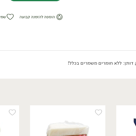
הוספה להזמנה קבועה
שמי
 דותן: ללא חומרים משמרים בכלל!
16.90
₪
/ ל100 גר'
משולש מנצ'גו 30% -
'משק יעקבס'
200 גרם
16.90 ₪ ל-100 גרם