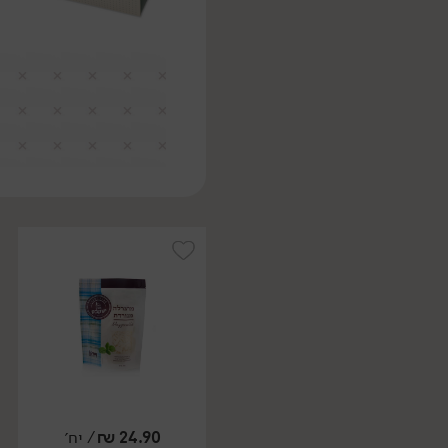
24.90
₪
/ יח׳