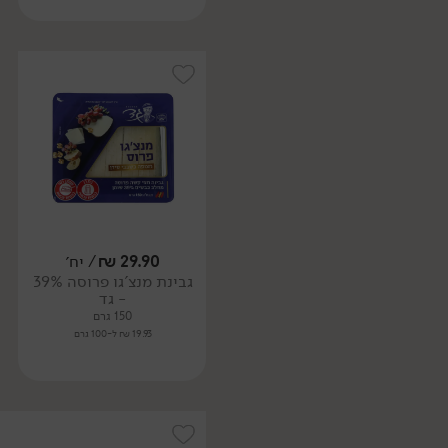
29.90
₪
/ יח׳
גבינת מנצ'גו פרוסה 39%
- גד
150 גרם
19.93 ₪ ל-100 גרם