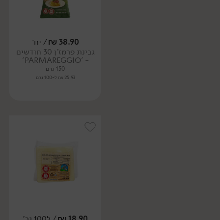
38.90
₪
/ יח׳
גבינת פרמז'ן 30 חודשים
- 'PARMAREGGIO'
150 גרם
25.93 ₪ ל-100 גרם
18.90
₪
/ ל100 גר'