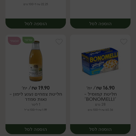
22.25 ₪ ל-100 גרם
הוספה לסל
הוספה לסל
אורגני
טבעוני
16.90
₪
/ יח׳
19.90
₪
/ יח׳
חליטת קמומיל -
חליטת צמחים נענע לימון -
יח׳
יח׳
'BONOMELLI'
נאות סמדר
28 גרם
1 ליטר
60.36 ₪ ל-100 גרם
1.99 ₪ ל-100 מ״ל
הוספה לסל
הוספה לסל