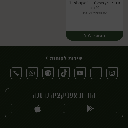
תה ירוק מאצ'ה - 't-shape'
50 גרם
63.80 ₪ ל-100 גרם
הוספה לסל
שירות לקוחות >
הורדת אפליקציה כרמלה
יח׳