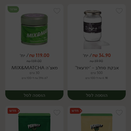
אורגני
34.90
₪
/ יח׳
119.00
₪
/ יח׳
₪
139.00
₪
39.90
יח׳
יח׳
אבקת סחלב - 'יזרעאל'
מאצ'ה MIX&MATCHA
500 גרם
30 גרם
6.98 ₪ ל-100 גרם
396.67 ₪ ל-100 גרם
הוספה לסל
הוספה לסל