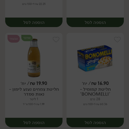
22.25 ₪ ל-100 גרם
הוספה לסל
הוספה לסל
אורגני
טבעוני
16.90
₪
/ יח׳
19.90
₪
/ יח׳
חליטת קמומיל -
חליטת צמחים נענע לימון -
יח׳
יח׳
'BONOMELLI'
נאות סמדר
28 גרם
1 ליטר
60.36 ₪ ל-100 גרם
1.99 ₪ ל-100 מ״ל
הוספה לסל
הוספה לסל