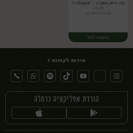
תה ירוק מאצ'ה - 't-shape'
50 גרם
63.80 ₪ ל-100 גרם
הוספה לסל
שירות לקוחות >
הורדת אפליקציה כרמלה
יח׳