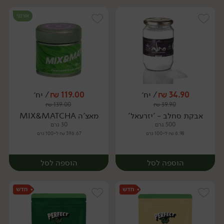
אורגני
34.90
₪
/ יח׳
119.00
₪
/ יח׳
₪
139.00
₪
39.90
יח׳
יח׳
אבקת סחלב - 'יזרעאל'
מאצ'ה MIX&MATCHA
500 גרם
30 גרם
6.98 ₪ ל-100 גרם
396.67 ₪ ל-100 גרם
הוספה לסל
הוספה לסל