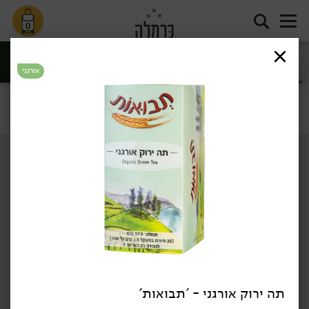
0
חליטות תה
קפה וקקאו
ומאצ'ה
אורגני
סינון
תה וקפה
דף הבית
תה וקפה
חליטות תה ומאצ'ה
/
/
תה ירוק אורגני - 'תבואות'
34.90
₪
/ יח׳
34.90
₪
/ יח׳