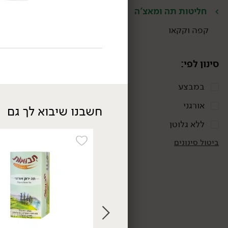
חליטות תה ומאצ'ה
קפה וקקאו
סינון לפי:
במבצע
אורגני
חשבנו שיבוא לך גם
ללא גלוטן
34.90
₪
/ יח׳
אורגני
טבעוני
ביטול סינונים
39.90
₪
חליטת תה אנגלי שחור -
'יזרעאל'
50 גרם
69.80 ₪ ל-100 גרם
אורגני