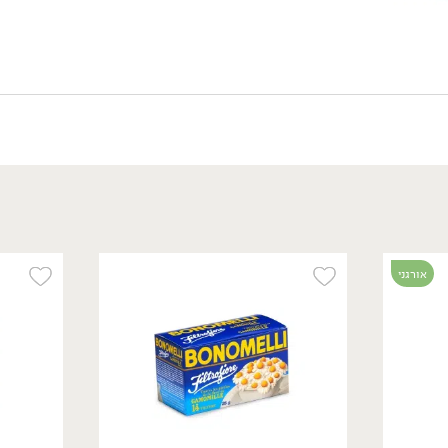
34.90
₪
/ יח׳
אורגני
₪
39.90
חליטת תה ירוק יסמין -
'יזרעאל'
50 גרם
69.80 ₪ ל-100 גרם
אורגני
אורגני