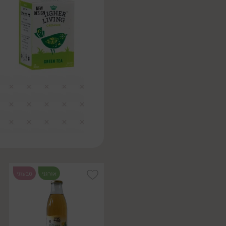
אורגני
טבעוני