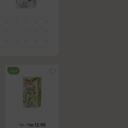
אורגני
12.90
₪
/ יח׳