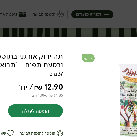
תפריט מוצרים
הזמנה קבועה
גיפט קארד
תה ירוק אורגני בתוספ
אורגני
ובטעם תפוח - 'תבואו
37 גרם
12.90
₪
/ יח׳
34.86 ₪ ל-100 גרם
הוספה לעגלה
אצ'ה
הוספה להזמנה קבועה
שמי