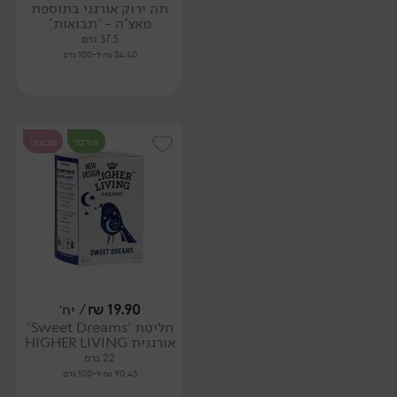
תה ירוק אורגני בתוספת
מאצ'ה - 'תבואות'
37.5 גרם
34.40 ₪ ל-100 גרם
אורגני
טבעוני
19.90
₪
/ יח׳
חליטת 'Sweet Dreams'
אורגנית HIGHER LIVING
22 גרם
90.45 ₪ ל-100 גרם