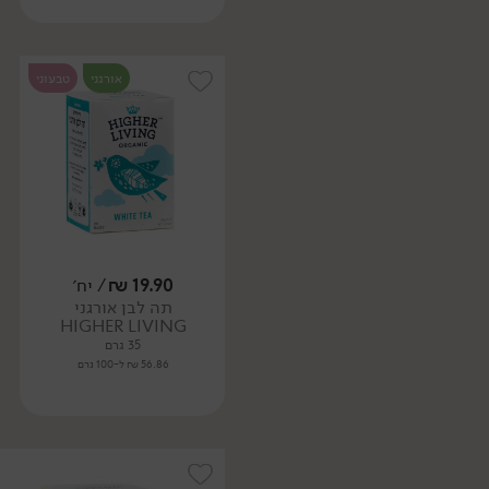
אורגני
טבעוני
19.90
₪
/ יח׳
תה לבן אורגני
HIGHER LIVING
35 גרם
56.86 ₪ ל-100 גרם