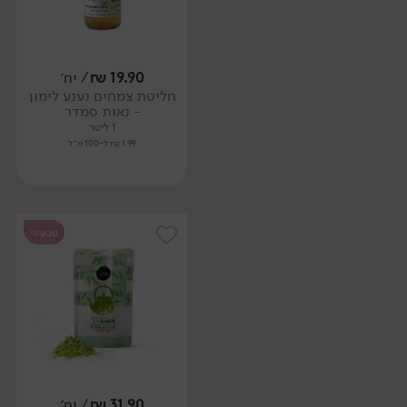
19.90
₪
/ יח׳
חליטת צמחים נענע לימון
- נאות סמדר
1 ליטר
1.99 ₪ ל-100 מ״ל
טבעוני
31.90
₪
/ יח׳