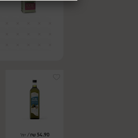
54.90
₪
/ יח׳