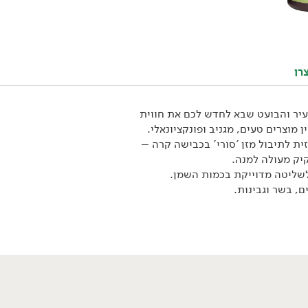
טבעוני
רן
עיר והבועט שבא לחדש לכם את חווית
 מוצרים טעים, מגניב ופונקציונאלי.
ת לתיבול מזן 'סורי' בכבישה קרה –
יק מעולה למנה.
58.90
₪
/ יח׳
לשליטה מדוייקת בכמות השמן.
שמן זית בלנד ישראלי -
ם, בשר וגבינות.
'עץ השדה'
750 מ״ל
7.85 ₪ ל-100 מ״ל
טבעוני
טבעוני