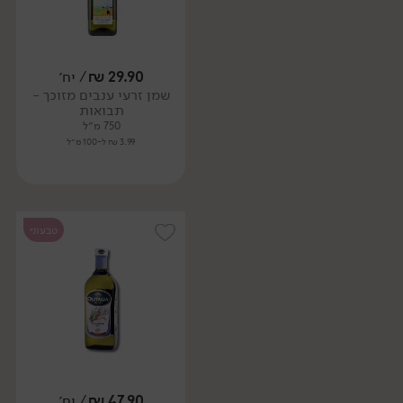
29.90
₪
/ יח׳
שמן זרעי ענבים מזוכך -
תבואות
750 מ״ל
3.99 ₪ ל-100 מ״ל
טבעוני
47.90
₪
/ יח׳