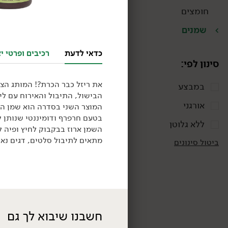
חומצים
שמנים
אורגני
טבעוני
כדאי לדעת
רכיבים ופרטי יצ
סינון לפי:
את ריזל כבר הכרת?! המותג הצ
במבצע
הבישול, התיבול והאירוח עם ליין
אורגני
המוצר השני בסדרה הוא שמן הזי
בטעם חרפרף ודומיננטי שנותן ק
ללא גלוטן
69.90
₪
/ יח׳
השמן ארוז בבקבוק לחיץ ופיה 
שמן זית אורגני בלנד
מתאים לתיבול סלטים, דגים נאי
ביטול סינונים
ישראלי 'עץ השדה'
750 מ״ל
9.32 ₪ ל-100 מ״ל
חשבנו שיבוא לך גם
טבעוני