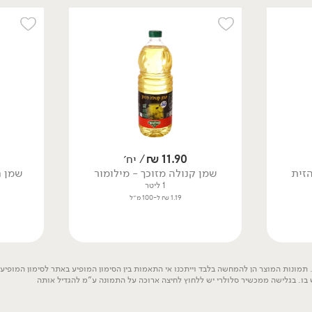
58.90
₪
/ יח׳
58.90
₪
/ יח׳
שמן זית פיקואל - 'עץ
שמן זית סורי - 'עץ השדה'
השדה'
(ראשון המסיק)
750 מ״ל
750 מ״ל
11.90
₪
/ יח׳
7.85 ₪ ל-100 מ״ל
7.85 ₪ ל-100 מ״ל
הזית
שמן קנולה מזוכך - מילומור
שמן ח
1 ליטר
1.19 ₪ ל-100 מ״ל
טבעוני
טבעוני
תמונות המוצר הן להמחשה בלבד וייתכנו אי התאמות בין הסימון המופיע באתר לסימון המופיע ע
 בו. בגלישה ממכשיר סלולרי יש ללחוץ לחיצה ארוכה על התמונה ע"מ להגדיל אותה