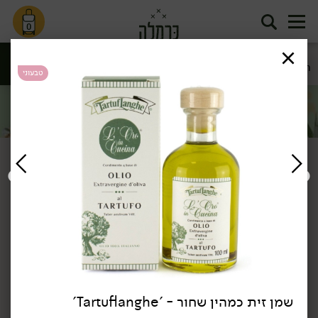
0
חומצים
שמנים
טבעוני
סינון
שמנים וחומצים
דף הבית
שמנים וחומצים
שמנים
/
/
אורגני
טבעוני
טבעוני
שמן זית כמהין שחור - 'Tartuflanghe'
69.90
₪
/ יח׳
58.90
₪
/ יח׳