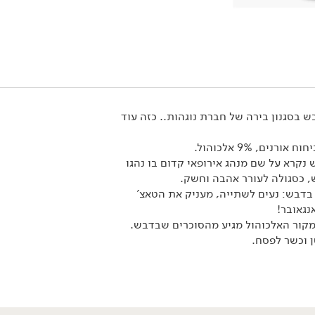
מבצע: בירה מלכה/נגב 4 יח' ב- 49.90 ₪ >>
*לפי תקנון מבצע, הזול מבניהם.
 בסגנון בירה של חברת נוגהות.. כזה עוד
ים, 9% אלכוהול.
נקרא על שם מנהג אירופאי קדום בו נהגו
, כסגולה לעורר אהבה וחשק.
דבש: נעים לשתייה, מעניק את הטאצ'
נגאובר!
 שמקור האלכוהול מגיע מהסוכרים שבדבש.
ן וכשר לפסח.
14.90
₪
/ יח׳
4 יח' ב- 49.90 ₪
בירה מלכה הינדי IPA
330 מ״ל