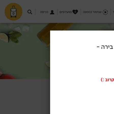
שחזור הזמנה
מועדפים
כניסה
0
0
בירה -
רוב :)