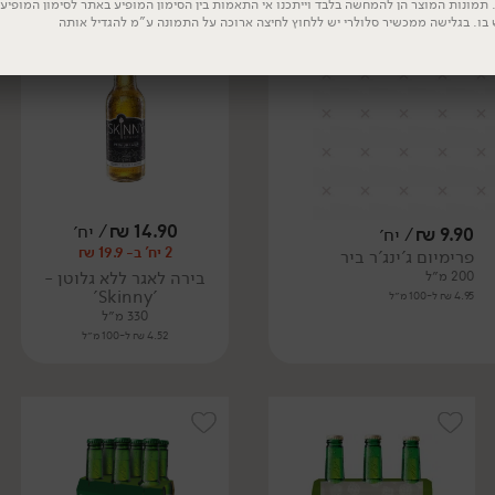
תמונות המוצר הן להמחשה בלבד וייתכנו אי התאמות בין הסימון המופיע באתר לסימון המופיע ע
ללא גלוטן
טבעוני
 בו. בגלישה ממכשיר סלולרי יש ללחוץ לחיצה ארוכה על התמונה ע"מ להגדיל אותה
14.90
₪
/ יח׳
9.90
₪
/ יח׳
2 יח' ב- 19.9 ₪
פרימיום ג'ינג'ר ביר
בירה לאגר ללא גלוטן -
200 מ״ל
'Skinny'
4.95 ₪ ל-100 מ״ל
330 מ״ל
4.52 ₪ ל-100 מ״ל