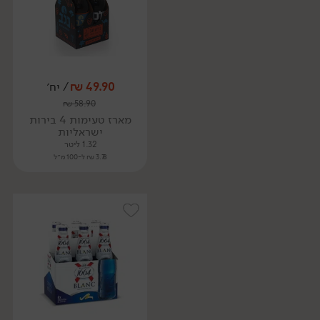
49.90
₪
/ יח׳
₪
58.90
מארז טעימות 4 בירות
ישראליות
1.32 ליטר
3.78 ₪ ל-100 מ״ל