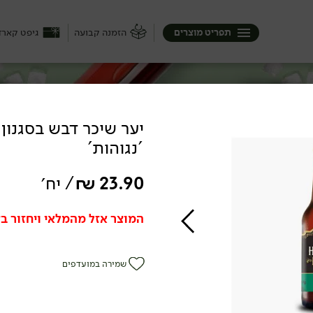
תפריט מוצרים
הזמנה קבועה
גיפט קארד
יער שיכר דבש בסגנון 
'נגוהות'
רנו אותם כדי שיתאימו לכולם – לגדולים
ולאלה שצריכים כוסית קטנה של משהו אחרי
23.90
₪
/ יח׳
המוצר אזל מהמלאי ויחזור בק
שמירה במועדפים