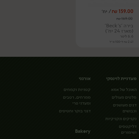
159.00
₪
/ יח׳
₪
169.00
בירה 'Beck's'
(מארז 24 יח')
6.6 ליטר
2.41 ₪ ל-100 מ״ל
מעדניית לוינסקי
אורגני
האוכל של אמא
קטניות וקמחים
סלטים מעולים
ממרחים, רטבים
ומעדני פרי
דגים מעושנים
וכבושים
דגני בוקר וחטיפים
נקניקים ונקניקיות
דליקטסים
Bakery
ושימורים