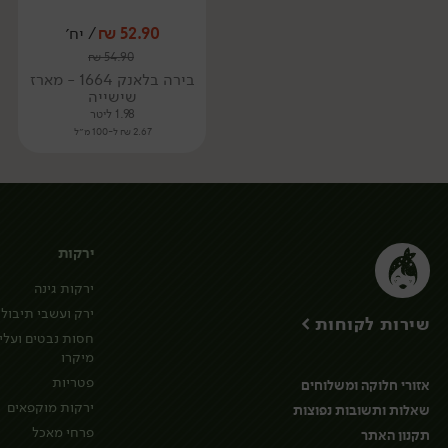
52.90
₪
/ יח׳
₪
54.90
בירה בלאנק 1664 - מארז
שישייה
1.98 ליטר
2.67 ₪ ל-100 מ״ל
ירקות
ירקות גינה
ירק ועשבי תיבול
שירות לקוחות >
חסות נבטים ועלי
מיקרו
פטריות
אזורי חלוקה ומשלוחים
ירקות מוקפאים
שאלות ותשובות נפוצות
פרחי מאכל
תקנון האתר