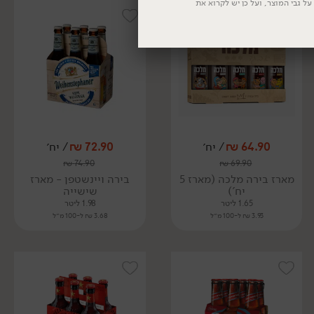
ל גבי המוצר, ועל כן יש לקרוא את
64.90
₪
/ יח׳
72.90
₪
/ יח׳
₪
74.90
₪
69.90
מארז בירה מלכה (מארז 5
בירה ויינשטפן - מארז
יח')
שישייה
1.65 ליטר
1.98 ליטר
3.93 ₪ ל-100 מ״ל
3.68 ₪ ל-100 מ״ל