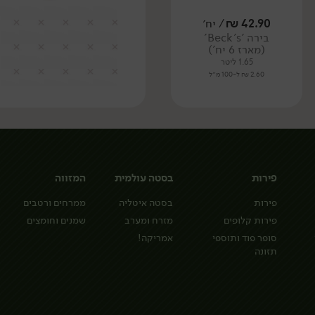
42.90
₪
/ יח׳
בירה 'Beck's'
(מארז 6 יח')
1.65 ליטר
2.60 ₪ ל-100 מ״ל
פירות
בסטה עולמית
המזווה
פירות
בסטה איטליה
ממרחים ורטבים
פירות קלופים
מזרח ומערב
שמנים וחומצים
סופר פוד ותוספי
אמריקה!
תזונה