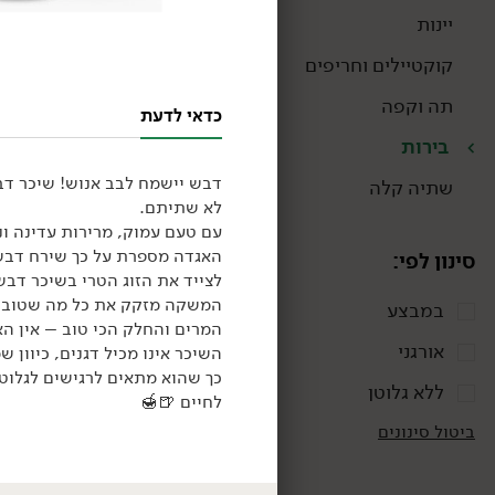
יינות
קוקטיילים וחריפים
תה וקפה
כדאי לדעת
בירות
דבש יישמח לבב אנוש! שיכר דבש
שתיה קלה
לא שתיתם.
עם טעם עמוק, מרירות עדינה וניחוח אורנ
האגדה מספרת על כך שירח דבש 
סינון לפי:
לצייד את הזוג הטרי בשיכר דבש
המשקה מזקק את כל מה שטוב ב
במבצע
המרים והחלק הכי טוב – אין הא
אורגני
השיכר אינו מכיל דגנים, כיוון
כך שהוא מתאים לרגישים לגלוט
ללא גלוטן
לחיים
🍺
🍯
14.90
₪
/ יח׳
ביטול סינונים
4 יח' ב- 49.90 ₪
בירה מלכה בהירה
330 מ״ל