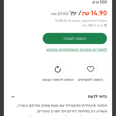
500 גרם
דפי לזניה - 'Grano
לזניה מקמח תירס ואורז ללא
Armando'
גלוטן Le Veneziane
14.90
₪
/ יח׳
₪
21.90
500 גרם
250 גרם
3.18 ₪ ל-100 גרם
6.36 ₪ ל-100 גרם
מוגבל ל-4 מימושים. בתוקף עד 31.08.26
2.98 ₪ ל-100 גרם
הוספה לסל
הוספה לסל
הוספה לעגלה
למוצרים נוספים המשתתפים במבצע
הוספה למועדפים
הוספה להזמנה קבועה
23.90
₪
/ יח׳
24.90
₪
/ יח׳
קונצ'יליוני - 'DE CECCO'
דפי לזניה - 'DE CECCO'
יח׳
יח׳
כדאי לדעת
500 גרם
500 גרם
4.78 ₪ ל-100 גרם
4.98 ₪ ל-100 גרם
פסטה איכותית ומוקפדת עם טעם עמוק ומרקם בשרני,
עשויה רק מחיטת דורום ומי מעיין טהורים.