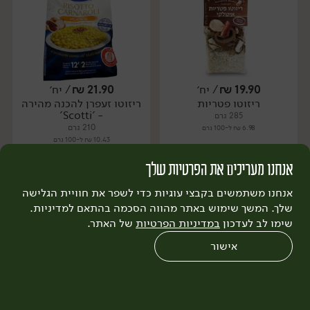
19.90
₪
/ יח׳
21.90
₪
/ יח׳
ריזוטו פטריות
ריזוטו זעפרן להכנה מהירה
יח׳
יח׳
- 'Scotti'
285 גרם
210 גרם
6.98 ₪ ל-100 גרם
10.43 ₪ ל-100 גרם
אנחנו מעריכים את הפרטיות שלך
הוספה לסל
הוספה לסל
אנחנו משתמשים בקבצי עוגיות כדי לשפר את חוויית הגלישה
שלך. המשך שימוש באתר מהווה הסכמה בהתאם למדיניות.
שימו לב לעדכון
במדיניות הפרטיות
של האתר.
אישור
0
שחזור הזמנה
צריכים עזרה?
מבצעים
כל המוצרים