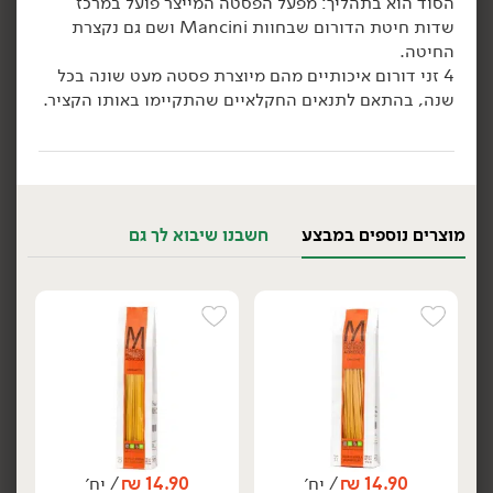
הסוד הוא בתהליך: מפעל הפסטה המייצר פועל במרכז
שדות חיטת הדורום שבחוות
Mancini
ושם גם נקצרת
הוספה לסל
הוספה לסל
החיטה.
4 זני דורום איכותיים מהם מיוצרת פסטה מעט שונה בכל
שנה, בהתאם לתנאים החקלאיים שהתקיימו באותו הקציר.
מוצרים נוספים במבצע
חשבנו שיבוא לך גם
21.90
₪
/ יח׳
21.90
₪
/ יח׳
פפרדלה - 'DE CECCO'
קאפלי ד'אנג'לו - 'DE
יח׳
יח׳
CECCO'
500 גרם
500 גרם
4.38 ₪ ל-100 גרם
4.38 ₪ ל-100 גרם
הוספה לסל
הוספה לסל
14.90
₪
/ יח׳
14.90
₪
/ יח׳