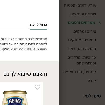
אורז, דגנים וקטניות
שמנים וחומצים
ממרחים ורטבים
כדאי לדעת
צירים ומרקים
מתחשק לכם פסטה אבל אין זמן ל
חטיפים ומתוקים
לפסטה להכנה מהירה של Mutti.
גרנולה ודגני בוקר
עשוי מ 100% עגבניות איטלקיות בתוספת פלפל צ'ילי.
פריכיות, קרקרים
ופירורי לחם
קמחים, סוכר ואפיה
חשבנו שיבוא לך גם
קידס
סינון לפי: