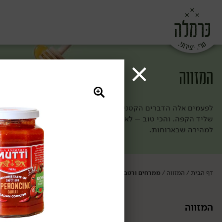
המזווה
לפעמים אלה הדברים הקטנים, החרדל והטחינה הגולמית המשובחת 
שליד הקפה. והכי טוב – לא צריך להכין אותם, הם פה, מחכים להת
למהירה שבארוחות.
דף הבית
המזווה
ממרחים ורטבים
/
/
המזווה
ממרחים ורטבי