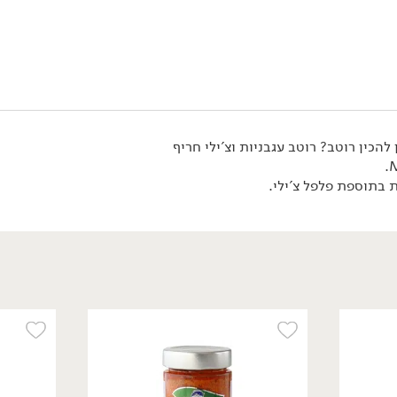
מבצע: קטשופ MUTTI 2 יח' ב- 29.90 ₪ >>
*לפי תקנון מבצע, הזול מבניהם.
הכין רוטב? רוטב עגבניות וצ'ילי חריף