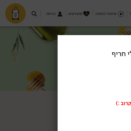
שחזור הזמנה
מועדפים
כניסה
0
0
י חריף
רוב :)