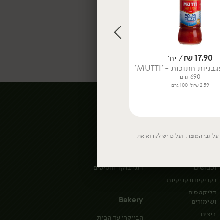
17.90
₪
/ יח׳
14.90
₪
/ יח׳
ניות חתוכות - 'MUTTI'
טבסקו ירוק
690 גרם
60 מ״ל
2.59 ₪ ל-100 גרם
24.83 ₪ ל-100 מ״ל
מעדניית לוינסקי
אורגני
האוכל של אמא
קטניות וקמחים
ל גבי המוצר, ועל כן יש לקרוא את
סלטים מעולים
ממרחים, רטבים
ומעדני פרי
דגים מעושנים
וכבושים
דגני בוקר וחטיפים
נקניקים ונקניקיות
דליקטסים
Bakery
ושימורים
ביצים
הבייקרי עד הבית