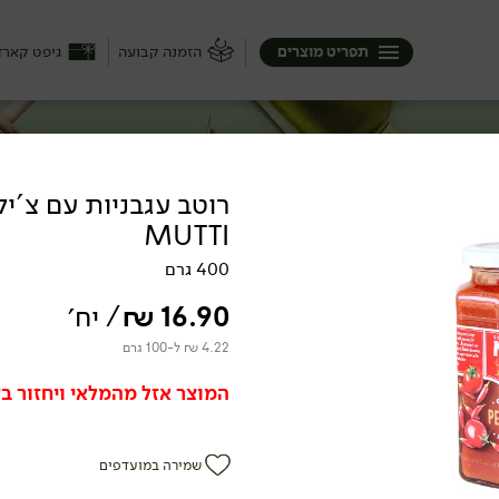
תפריט מוצרים
הזמנה קבועה
גיפט קארד
רוטב עגבניות עם צ'יל
MUTTI
שמקפיצים את הסנדוויץ' או קוביית החלבה
מקם אצלכם במטבח ולתת את הטאץ' האנין גם
400 גרם
16.90
₪
/ יח׳
4.22 ₪ ל-100 גרם
המוצר אזל מהמלאי ויחזור בק
ם
שמירה במועדפים