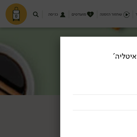
שחזור הזמנה
מועדפים
כניסה
0
0
 איטליה'