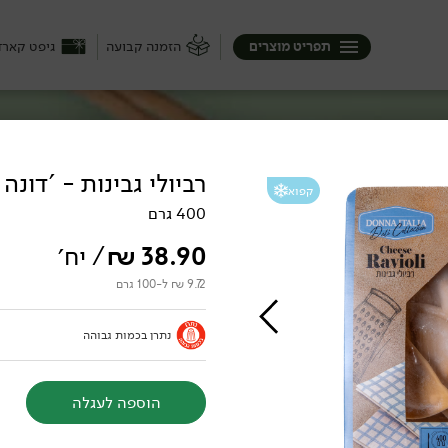
תפריט מוצרים
הזמנה קבועה
גיפט קארד
רביולי גבינות - 'דונה
קפוא
400 גרם
38.90
₪
/ יח׳
9.72 ₪ ל-100 גרם
נתרן בכמות גבוהה
הוספה לעגלה