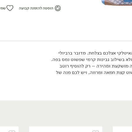
הוספה להזמנה קבועה
שמי
טבעוני
איטלקי אצלכם בצלחת. מדובר ברביולי
לא בשילוב גבינות קרמי שפשוט נמס בפה.
ה מושקעת ומהירה – רק להוסיף רוטב
וט קצת חמאה ומרווה, ויש לכם מנה של
57.90
₪
/ יח׳
מלח כמהין לבן -
'Tartuflanghe'
30 גרם
193.00 ₪ ל-100 גרם