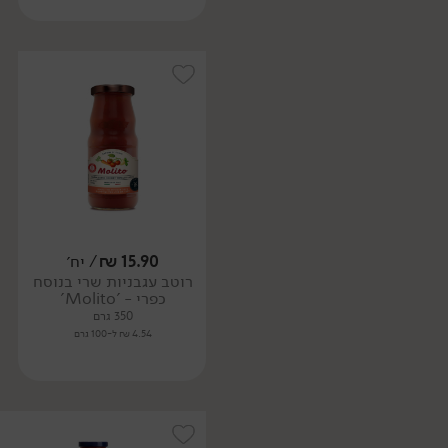
15.90
₪
/ יח׳
רוטב עגבניות שרי בנוסח
כפרי - 'Molito'
350 גרם
4.54 ₪ ל-100 גרם