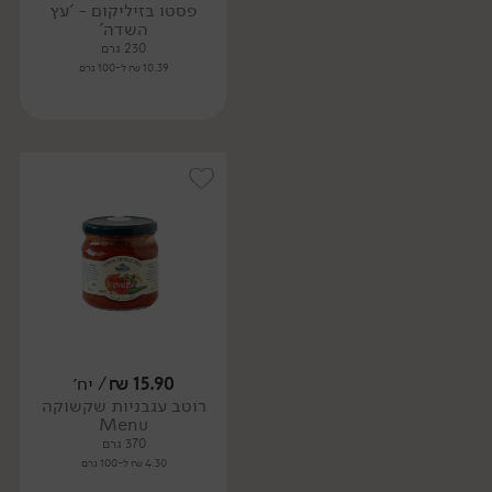
פסטו בזיליקום - 'עץ
השדה'
230 גרם
10.39 ₪ ל-100 גרם
15.90
₪
/ יח׳
רוטב עגבניות שקשוקה
Menu
370 גרם
4.30 ₪ ל-100 גרם