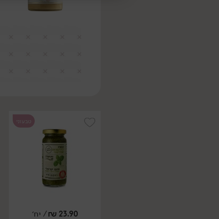
טבעוני
23.90
₪
/ יח׳