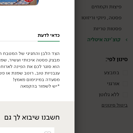
פיצות וקמחים
פסטה, ניוקי וריזוטו
פסטות טריות
כדאי לדעת
קוצ'ינה איטליה
הצד הלבן והחגיגי של המטבח ה
סינון לפי:
מבצק פסטה איכותי ועשיר, שמו
הוא סוגר לכם את הפינה לארוח
במבצע
עגבניות טוב, רוטב שמנת או פש
24.90
₪
/ יח׳
מסעדה במינימום מאמץ!
גבינת מסקרפונה איטלקית
אורגני
*יש לשמור בהקפאה
- 'גרנרולו'
250 גרם
ללא גלוטן
9.96 ₪ ל-100 גרם
ביטול סינונים
חשבנו שיבוא לך גם