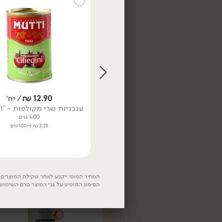
38.90
₪
/ יח׳
מחית כמהין -
24.90
₪
/ יח׳
12.90
₪
/ יח׳
'Tartuflanghe'
דפי לזניה - 'DE CECCO'
עגבניות שרי מקולפות - 'MUTTI'
80 גרם
500 גרם
400 גרם
48.63 ₪ ל-100 גרם
4.98 ₪ ל-100 גרם
3.23 ₪ ל-100 גרם
המחיר הסופי ייקבע לאחר שקילת המוצרים. 
הסימון המופיע על גבי המוצר טרם השימוש