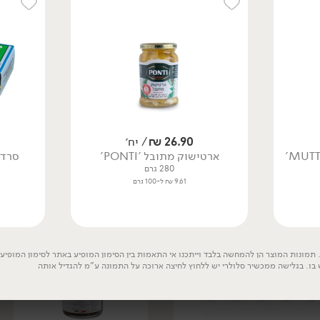
84.90
₪
/ יח׳
69.90
₪
/ יח׳
קוויאר כמהין -
מחית פיסטוק וכמהין -
26.90
₪
/ יח׳
'Tartuflanghe'
'Tartuflanghe'
ארטישוק מתובל 'PONTI'
סרדיני
60 גרם
90 גרם
280 גרם
141.50 ₪ ל-100 גרם
77.67 ₪ ל-100 גרם
9.61 ₪ ל-100 גרם
טבעוני
תמונות המוצר הן להמחשה בלבד וייתכנו אי התאמות בין הסימון המופיע באתר לסימון המופיע ע
 בו. בגלישה ממכשיר סלולרי יש ללחוץ לחיצה ארוכה על התמונה ע"מ להגדיל אותה