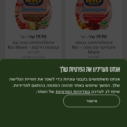
19.90
₪
/ יח׳
19.90
₪
/ יח׳
אינסלטיסימה בנוסח
אינסלטיסימה טונה עם
יח׳
יח׳
מקסיקני עם טונה - Rio
קוסקוס וירקות - Rio Mare
Mare
160 גרם
160 גרם
12.44 ₪ ל-100 גרם
12.44 ₪ ל-100 גרם
אנחנו מעריכים את הפרטיות שלך
הוספה לסל
הוספה לסל
אנחנו משתמשים בקבצי עוגיות כדי לשפר את חוויית הגלישה
שלך. המשך שימוש באתר מהווה הסכמה בהתאם למדיניות.
שימו לב לעדכון
במדיניות הפרטיות
של האתר.
שירות לקוחות >
אישור
0
שחזור הזמנה
צריכים עזרה?
מבצעים
כל המוצרים