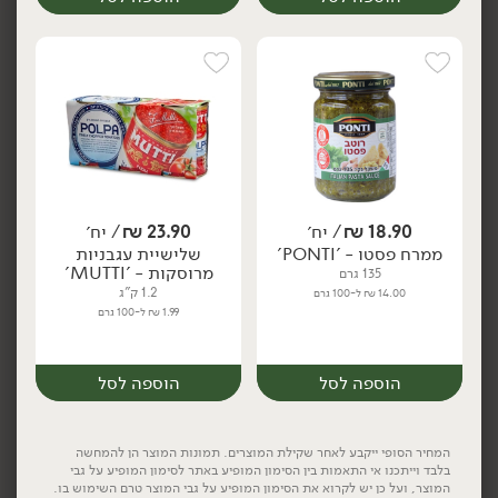
17.90
₪
/ יח׳
16.90
₪
/ יח׳
קוביות עגבניות חתוכות -
מחית עגבניות בתוספת
יח׳
יח׳
'MUTTI'
בזיליקום - 'MUTTI'
690 גרם
700 גרם
18.90
₪
/ יח׳
23.90
₪
/ יח׳
2.59 ₪ ל-100 גרם
2.41 ₪ ל-100 גרם
יח׳
יח׳
ממרח פסטו - 'PONTI'
שלישיית עגבניות
מרוסקות - 'MUTTI'
135 גרם
1.2 ק"ג
14.00 ₪ ל-100 גרם
הוספה לסל
הוספה לסל
1.99 ₪ ל-100 גרם
הוספה לסל
הוספה לסל
המחיר הסופי ייקבע לאחר שקילת המוצרים. תמונות המוצר הן להמחשה
בלבד וייתכנו אי התאמות בין הסימון המופיע באתר לסימון המופיע על גבי
המוצר, ועל כן יש לקרוא את הסימון המופיע על גבי המוצר טרם השימוש בו.