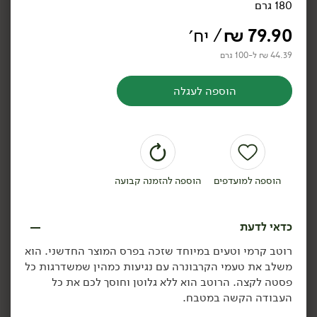
180 גרם
שפורפרת רכז עגבניות ובצל
שפורפרת רכז עגבניות
- 'MUTTI'
ירקות ועשבי תיבול -
79.90
₪
/ יח׳
'MUTTI'
280 גרם
280 גרם
4.61 ₪ ל-100 גרם
44.39 ₪ ל-100 גרם
4.61 ₪ ל-100 גרם
הוספה לעגלה
הוספה לסל
הוספה לסל
הוספה למועדפים
הוספה להזמנה קבועה
כדאי לדעת
11.90
₪
/ יח׳
14.90
₪
/ יח׳
רוטב קרמי וטעים במיוחד שזכה בפרס המוצר החדשני. הוא
רכז עגבניות DOPPIO
רוטב עגבניות לפסטה
יח׳
יח׳
משלב את טעמי הקרבונרה עם נגיעות כמהין שמשדרגות כל
בשפופרת - 'MUTTI'
מעגבניות פיצוטלו -
פסטה לקצה. הרוטב הוא ללא גלוטן וחוסך לכם את כל
'MUTTI'
185 גרם
400 גרם
העבודה הקשה במטבח.
6.43 ₪ ל-100 גרם
3.73 ₪ ל-100 גרם