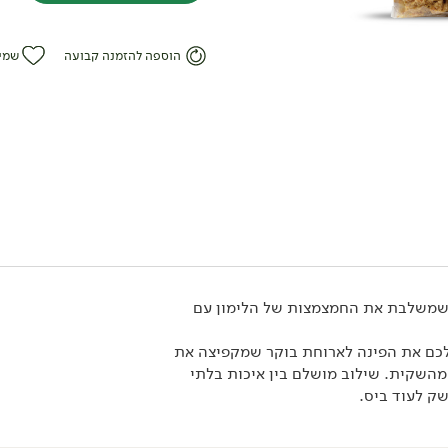
הוספה להזמנה קבועה
שמי
אורגני
39.90
₪
/ יח׳
קראנצ'י גרנולה אורגנית
לימון ג'ינג'ר
ף שמשלבת את החמצמצות של הלימון עם
375 גרם
10.64 ₪ ל-100 גרם
לכם את הפינה לארוחת בוקר שמקפיצה את
מהשקית. שילוב מושלם בין איכות בלתי
ק לעוד ביס.
אורגני