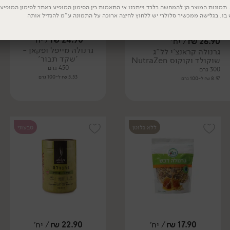
תמונות המוצר הן להמחשה בלבד וייתכנו אי התאמות בין הסימון המופיע באתר לסימון המופיע ע
 בו. בגלישה ממכשיר סלולרי יש ללחוץ לחיצה ארוכה על התמונה ע"מ להגדיל אותה
24.90
₪
/ יח׳
26.90
₪
/ יח׳
גרנולה מייפל ופקאן -
גרנולה קראנצ'י לל"ג
'שקד תבור'
שוקולד וקוקוס NutraZen
450 גרם
300 גרם
5.53 ₪ ל-100 גרם
8.97 ₪ ל-100 גרם
ללא גלוטן
טבעוני
17.90
₪
/ יח׳
22.90
₪
/ יח׳