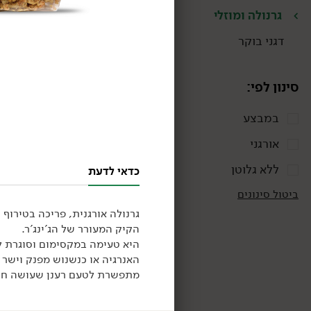
גרנולה ומוזלי
דגני בוקר
אורגני
סינון לפי:
במבצע
אורגני
ללא גלוטן
כדאי לדעת
39.90
₪
/ יח׳
גרנולה שוקולד לילדים -
ביטול סינונים
ZIZI קראנצ'י
גרנולה אורגנית, פריכה בטירו
375 גרם
10.64 ₪ ל-100 גרם
הקיק המעורר של הג'ינג'ר.
היא טעימה במקסימום וסוגרת 
האנרגיה או כנשנוש מפנק וישר 
מתפשרת לטעם רענן שעושה חש