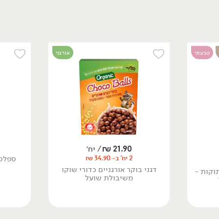
טבעוני
אורגני
26.90
₪
/ יח׳
19.90
₪
/ יח׳
גרנולה אגוזים ושקדים
תערובת להכנת דייסת
באריזות אישיות
שיבולת שועל אורגנית עם
(6 יח' * 45 גר')
קקאו נא, בננה וצ'יה
100 גרם
300 גרם
26.90 ₪ ל-100 גרם
6.63 ₪ ל-100 גרם
21.90
₪
/ יח׳
ספלטפ
2 יח' ב- 34.90 ₪
ללא גלוטן
טבעוני
טבעוני
דגני בוקר אורגניים כדורי שוקו
וקות -
משיבולת שועל