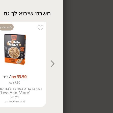
חשבנו שיבוא לך גם
ללא גלוטן
26.90
₪
/ יח׳
גרנולה בתוספת פירות
באריזות אישיות
(6 יח' * 45 גר')
100 גרם
26.90 ₪ ל-100 גרם
49.90
₪
/ יח׳
33.90
₪
/ יח׳
גרנולה 'בייקרי'
₪
39.90
480 גרם
דגני בוקר טבעות חלבון מת
10.40 ₪ ל-100 גרם
'Less And More'
250 גרם
13.56 ₪ ל-100 גרם