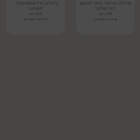
גרנולה מייפל, תמר ופקאן
גרנולה (דל פחמימה) -
'דני וגלית'
'תופינה'
330 גרם
160 גרם
6.94 ₪ ל-100 גרם
31.19 ₪ ל-100 גרם