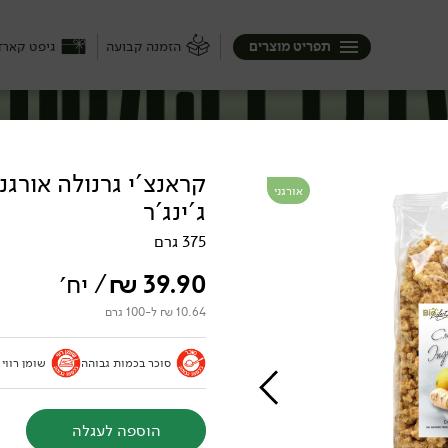
תפריט מוצרים
הזמנה קבועה
גיפט קארד
קראנצ'י גרנולה אורגני
אורגני
ג'ינג'ר
375 גרם
39.90
₪
/ יח׳
10.64 ₪ ל-100 גרם
סוכר בכמות גבוהה
שומן רווי
הוספה לעגלה