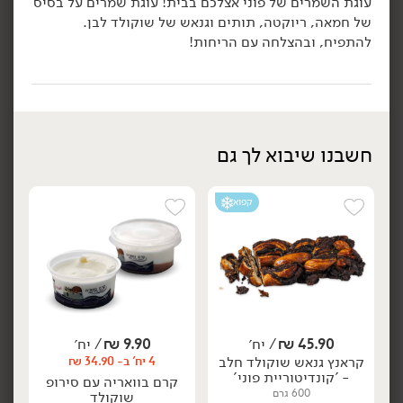
עוגת השמרים של פוני אצלכם בבית! עוגת שמרים על בסיס
של חמאה, ריוקטה, תותים וגנאש של שוקולד לבן.
הוספה לסל
הוספה לסל
להתפיח, ובהצלחה עם הריחות!
קפוא
חשבנו שיבוא לך גם
קפוא
36.90
₪
/ יח׳
45.90
₪
/ יח׳
רוגעלך שוקולד חלבי -
קראנץ חלבה - 'קונדיטוריית
יח׳
יח׳
'מרציפן'
פוני'
300 גרם
600 גרם
12.30 ₪ ל-100 גרם
7.65 ₪ ל-100 גרם
הוספה לסל
הוספה לסל
45.90
₪
/ יח׳
9.90
₪
/ יח׳
קראנץ גנאש שוקולד חלב
4 יח' ב- 34.90 ₪
- 'קונדיטוריית פוני'
קרם בוואריה עם סירופ
קפוא
קפוא
600 גרם
שוקולד