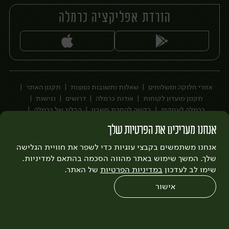
הורדת אפליקציה כרמלה
יח׳
יח׳
אזורי חלוקה ומשלוחים
שאלות ותשובות נפוצות
תקנון האתר
תקנון מועדון לקוחות
אודות כרמלה
דרושים
נגישות
כרמלה לעסקים
בקשה להסרת חשבון
הבלוג של כרמלה
לצפייה בעדכון מדיניות פרטיות
אנחנו מעריכים את הפרטיות שלך
עיצוב:
3bears
פיתוח:
אנחנו משתמשים בקבצי עוגיות כדי לשפר את חוויית הגלישה
Quatro
שלך. המשך שימוש באתר מהווה הסכמה בהתאם למדיניות.
שימו לב לעדכון
במדיניות הפרטיות
של האתר.
אישור
0
שחזור הזמנה
צריכים עזרה?
מבצעים
כל המוצרים