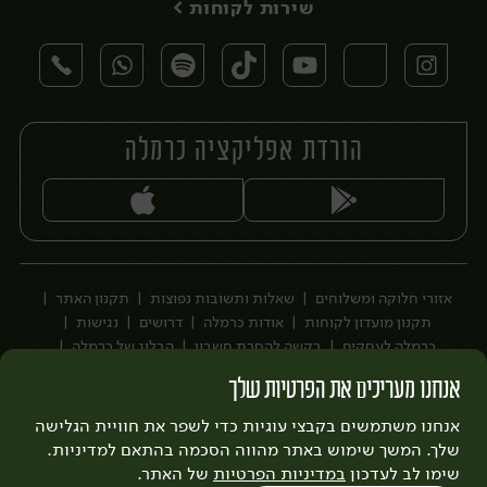
שירות לקוחות >
הורדת אפליקציה כרמלה
יח׳
אזורי חלוקה ומשלוחים
שאלות ותשובות נפוצות
תקנון האתר
תקנון מועדון לקוחות
אודות כרמלה
דרושים
נגישות
כרמלה לעסקים
בקשה להסרת חשבון
הבלוג של כרמלה
לצפייה בעדכון מדיניות פרטיות
אנחנו מעריכים את הפרטיות שלך
עיצוב:
3bears
פיתוח:
אנחנו משתמשים בקבצי עוגיות כדי לשפר את חוויית הגלישה
Quatro
שלך. המשך שימוש באתר מהווה הסכמה בהתאם למדיניות.
שימו לב לעדכון
במדיניות הפרטיות
של האתר.