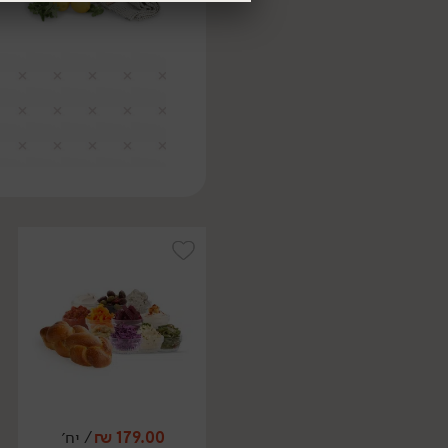
179.00
₪
/ יח׳