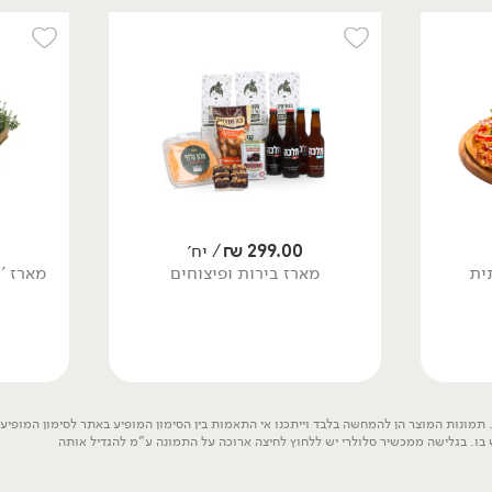
90.00
₪
/ יח׳
299.00
₪
/ יח׳
love coffee קפה אורגני
מארז בירות ופיצוחים
בחליטה קרה
1 ליטר
299.00
₪
/ יח׳
9.00 ₪ ל-100 מ״ל
ית
מארז בירות ופיצוחים
מארז '
תמונות המוצר הן להמחשה בלבד וייתכנו אי התאמות בין הסימון המופיע באתר לסימון המופיע ע
 בו. בגלישה ממכשיר סלולרי יש ללחוץ לחיצה ארוכה על התמונה ע"מ להגדיל אותה