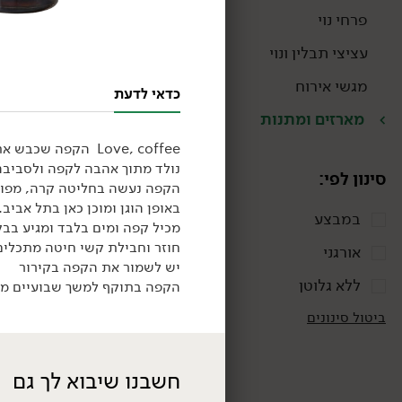
פרחי נוי
עציצי תבלין ונוי
מגשי אירוח
כדאי לדעת
מארזים ומתנות
Love, coffee הקפה שכבש את תל אביב עכשיו בכרמלה
נולד מתוך אהבה לקפה ולסביבה
סינון לפי:
הקפה נעשה בחליטה קרה, מפולי
באופן הוגן ומוכן כאן בתל אביב.
במבצע
379.00
₪
/ יח׳
מכיל קפה ומים בלבד ומגיע בבק
מארז 'Rise and Shine'
חוזר וחבילת קשי חיטה מתכלים
אורגני
יש לשמור את הקפה בקירור
ללא גלוטן
הקפה בתוקף למשך שבועיים ממ
ביטול סינונים
חשבנו שיבוא לך גם