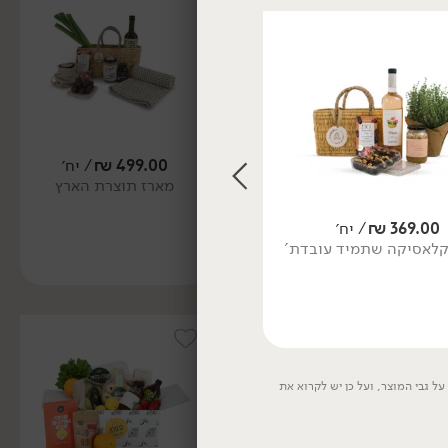
419.00
₪
/ יח׳
499.00
₪
/ יח׳
מארז קולינריה ישראלית
מארז תוצרת הארץ
369.00
₪
/ יח׳
449.00
₪
/ מארז
קלאסיקה שתמיד עובדת'
₪
460.00
מארז ירקות ופירות משפחתי
'מסדרים לכם את השבוע'
ל גבי המוצר, ועל כן יש לקרוא את