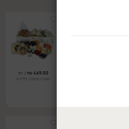
469.00
₪
/ יח׳
299.00
₪
/ יח׳
מארז מתנה ללידה
מארז סל לשבת (בימים ה'-
ו')