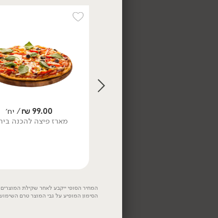
165.00
₪
/ יח׳
מארז 'ערב סרט לכל
המשפחה'
379.00
₪
/ יח׳
99.00
₪
/ יח׳
מארז טעמי הים התיכון
מארז פיצה להכנה בית
המחיר הסופי ייקבע לאחר שקילת המוצרים. 
הסימון המופיע על גבי המוצר טרם השימוש