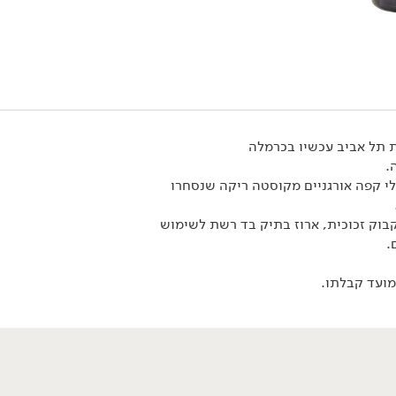
.
 קפה אורגניים מקוסטה ריקה שנסחרו
369.00
₪
/ יח׳
בוק זכוכית, ארוז בתיק בד רשת לשימוש
מארז 'קלאסיקה שתמיד
.
עובדת'
ועד קבלתו.
אורגני