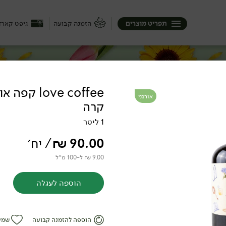
תפריט מוצרים
הזמנה קבועה
גיפט קארד
love coffee 
אורגני
קרה
בן גם ליד בשר ולא תמיד יושבים לאכול כולם
ם. ואותך?
1 ליטר
90.00
₪
/ יח׳
9.00 ₪ ל-100 מ״ל
הוספה לעגלה
ת
הוספה להזמנה קבועה
שמי