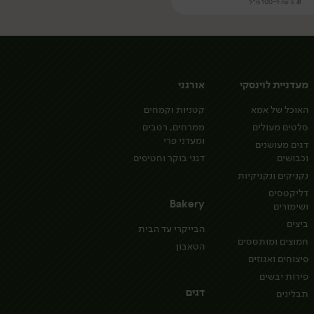
3.78 ₪ ל-100 מ״ל
מעדניית לוינסקי
אורגני
האוכל של אמא
קטניות וקמחים
סלטים מעולים
ממרחים, רטבים
ומעדני פרי
דגים מעושנים
וכבושים
דגני בוקר וחטיפים
נקניקים ונקניקיות
דליקטסים
Bakery
ושימורים
ביצים
הבייקרי עד הבית
חמוצים ומותססים
הטאבון
פיצוחים ואגוזים
פירות יבשים
דגים
תבלינים