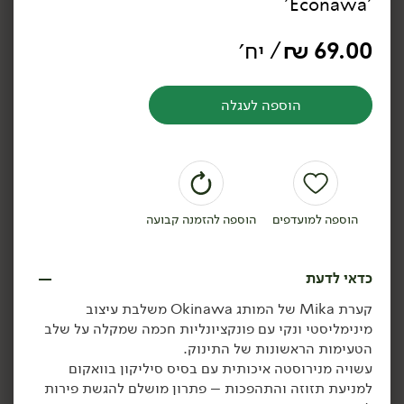
'Econawa'
תבנית סיליקון מתקפלת
תבנית סיליקון מתקפלת לבן
בצבע ירוק - 'econawa'
טרצו - 'econawa'
69.00
₪
/ יח׳
הוספה לעגלה
הוספה לסל
הוספה לסל
הוספה למועדפים
הוספה להזמנה קבועה
כדאי לדעת
קערת Mika של המותג Okinawa משלבת עיצוב
69.00
₪
/ יח׳
79.00
₪
/ יח׳
מינימליסטי ונקי עם פונקציונליות חכמה שמקלה על שלב
תבנית סיליקון מתקפלת
צלחת נירוסטה עם ואקום
יח׳
יח׳
בצבע ורוד סלמון -
בצבע בז' - 'Econawa'
הטעימות הראשונות של התינוק.
'econawa'
עשויה מנירוסטה איכותית עם בסיס סיליקון בוואקום
למניעת תזוזה והתהפכות – פתרון מושלם להגשת פירות