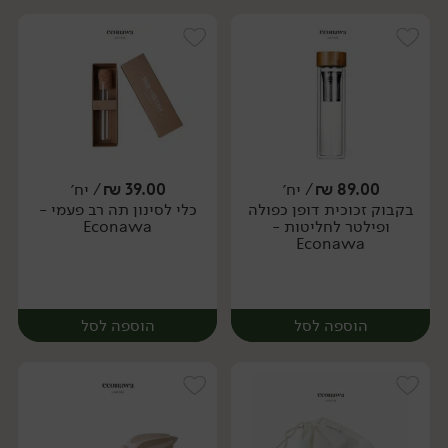
89.00
₪
/ יח׳
39.00
₪
/ יח׳
בקבוק זכוכית דופן כפולה
כלי לסינון תה רב פעמי -
יח׳
יח׳
ופילטר לחליטות -
Econawa
Econawa
הוספה לסל
הוספה לסל