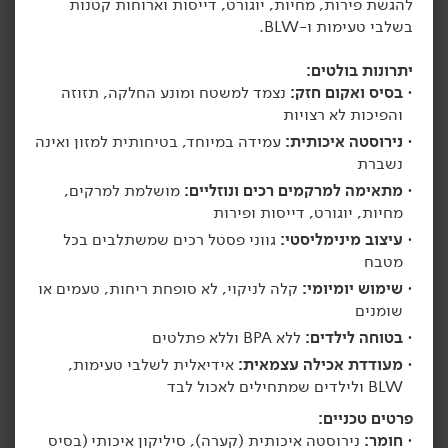
להגשת פירות, מחיות, יוגורט, דייסות וארוחות קטנות
בשלבי טעימות ו-BLW.
הוספה לסל
הוספה לסל
יתרונות בולטים:
בסיס ואקום חזק:
נצמד למשטח ומונע החלקה, תזוזה
והפיכות לא רצויות
נירוסטה איכותית:
עמידה במיוחד, בטיחותית למזון ואינה
נשברת
מתאימה למרקמים רכים ונוזליים:
מושלמת למרקים,
מחיות, יוגורט, דייסות ופירות
עיצוב מינימליסטי:
גווני פסטל רכים שמשתלבים בכל
79.00
₪
/ יח׳
69.00
₪
/ יח׳
מטבח
צלחת נירוסטה עם ואקום
קערת נירוסטה עם ואקום
יח׳
יח׳
בצבע ירוק - 'Econawa'
בצבע בז' - 'Econawa'
שימוש יומיומי:
קלה לניקוי, לא סופחת ריחות, טעמים או
שומנים
בטוחה לילדים:
ללא BPA וללא פתלטים
מעודדת אכילה עצמאית:
אידיאלית לשלבי טעימות,
הוספה לסל
הוספה לסל
BLW ולילדים שמתחילים לאכול לבד
פרטים טכניים:
חומר:
נירוסטה איכותית (קערה), סיליקון איכותי (בסיס