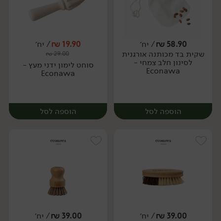
58.90
₪
/ יח׳
19.90
₪
/ יח׳
שקית בד מכותנה אורגנית
₪
29.00
יח׳
יח׳
לסינון חלב צמחי -
סוחט לימון ידני מעץ -
Econawa
Econawa
הוספה לסל
הוספה לסל
39.00
₪
/ יח׳
39.00
₪
/ יח׳