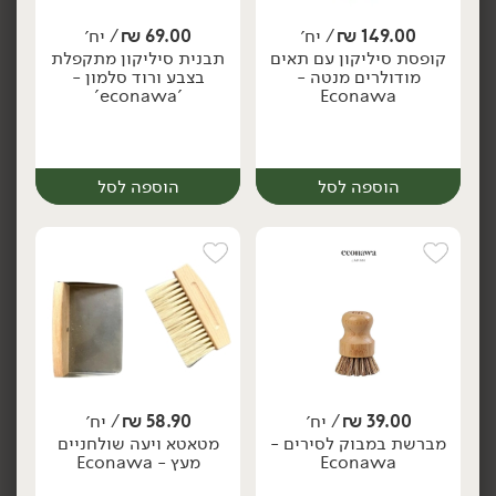
149.00
₪
/ יח׳
69.00
₪
/ יח׳
/
₪
64.90
/
₪
64.90
קופסת סיליקון עם תאים
תבנית סיליקון מתקפלת
מארז 4 קופסאות מרובעות -
מארז 4 קופסאות מלבניות -
יח׳
מודולרים מנטה -
בצבע ורוד סלמון -
'Roso'
'Roso'
'econawa'
Econawa
הוספה לסל
הוספה לסל
הוספה לסל
הוספה לסל
39.00
₪
/ יח׳
58.90
₪
/ יח׳
/
₪
24.90
/
₪
24.90
יח׳
יח׳
מברשת במבוק לסירים -
מטאטא ויעה שולחניים
'Roso' - קופסת אוכל 3
'Roso' - קופסת אוכל 3
Econawa
מעץ - Econawa
תאים תכלת
תאים ורודה