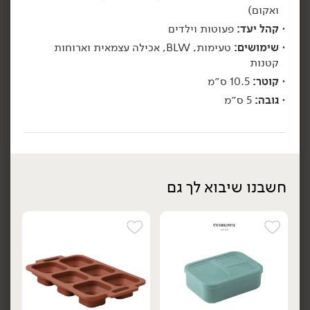
ואקום)
קהל יעד:
פעוטות וילדים
שימושים:
טעימות, BLW, אכילה עצמאית וארוחות
קטנות
קוטר:
10.5 ס״מ
גובה:
5 ס״מ
69.00
₪
/ יח׳
49.90
₪
/
קערת נירוסטה עם ואקום
Roso' - מעמד במבוק + 4
יח׳
יח׳
בצבע כחול - 'Econawa'
צנצנות תבלינים
חשבנו שיבוא לך גם
הוספה לסל
הוספה לסל