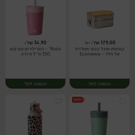
179.00
₪
/ יח׳
34.90
₪
/
קופסת אוכל בנטו מפלדת
Roso' - כוס ילדים עם קש
יח׳
יח׳
אל חלד - Econawa
350 מ"ל ורודה
הוספה לסל
הוספה לסל