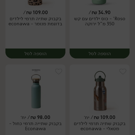
/
₪
109.00
/
₪
34.90
Roso' - כוס ילדים עם קש
בקבוק שתיה תרמי לילדים
יח׳
350 מ"ל ירוקה
בדוגמת מנומר - econawa
הוספה לסל
הוספה לסל
109.00
₪
/ יח׳
98.00
₪
/ יח׳
בקבוק שתיה תרמי לילדים
בקבוק שתייה תרמי כחול -
מטאלי - econawa
Econawa