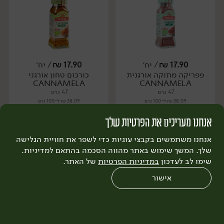
17.90
₪
/ יח׳
17.90
₪
/ יח׳
פפריקה מתוקה אורגנית
כורכום טחון אורגני
יח׳
יח׳
CANNAMELA
CANNAMELA
47 גרם
47 גרם
38.09 ₪ ל-100 גרם
38.09 ₪ ל-100 גרם
אנחנו מעריכים את הפרטיות שלך
הוספה לסל
הוספה לסל
אנחנו משתמשים בקבצי עוגיות כדי לשפר את חוויית הגלישה
שלך. המשך שימוש באתר מהווה הסכמה בהתאם למדיניות.
שימו לב לעדכון
אורגני
במדיניות הפרטיות
של האתר.
אורגני
טבעוני
טבעוני
אישור
0
שחזור הזמנה
צריכים עזרה?
מבצעים
כל המוצרים