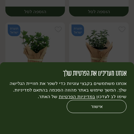
הוספה לסל
הוספה לסל
תוצרת
תוצרת
ישראל
ישראל
אנחנו מעריכים את הפרטיות שלך
17.90
₪
/ יח׳
17.90
₪
/ יח׳
3 יח' ב-49.9 ₪
3 יח' ב-49.9 ₪
יח׳
יח׳
אנחנו משתמשים בקבצי עוגיות כדי לשפר את חוויית הגלישה
עציץ צמח תבלין אורגנו
עציץ צמח תבלין נענע
שלך. המשך שימוש באתר מהווה הסכמה בהתאם למדיניות.
שימו לב לעדכון
במדיניות הפרטיות
של האתר.
אישור
הוספה לסל
הוספה לסל
0
שחזור הזמנה
צריכים עזרה?
מבצעים
כל המוצרים
תוצרת
תוצרת