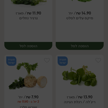
14.90
₪
/ יח׳
11.90
₪
/ מארז
מיקס עלים לסלט
גרגיר נחלים
מארז
יח׳
הוספה לסל
הוספה לסל
תוצרת
תוצרת
ישראל
ישראל
13.90
₪
/ מארז
7.90
₪
/ יח׳
ריג'לה / רגלת הגינה
2 יח' ב- 11.90 ₪
יח׳
מארז
שורש סלרי