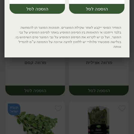
הוספה לסל
הוספה לסל
המחיר הסופי ייקבע לאחר שקילת המוצרים. תמונות המוצר הן להמחשה
בלבד וייתכנו אי התאמות בין הסימון המופיע באתר לסימון המופיע על גבי
המוצר, ועל כן יש לקרוא את הסימון המופיע על גבי המוצר טרם השימוש בו.
בגלישה ממכשיר סלולרי יש ללחוץ לחיצה ארוכה על התמונה ע"מ להגדיל
אותה
8.90
₪
/ יח׳
8.90
₪
/ יח׳
3 יח' ב- 21.90 ₪
3 יח' ב- 21.90 ₪
יח׳
יח׳
מרווה אצילית
מרווה קסם
יח׳
יח׳
הוספה לסל
הוספה לסל
תוצרת
ישראל