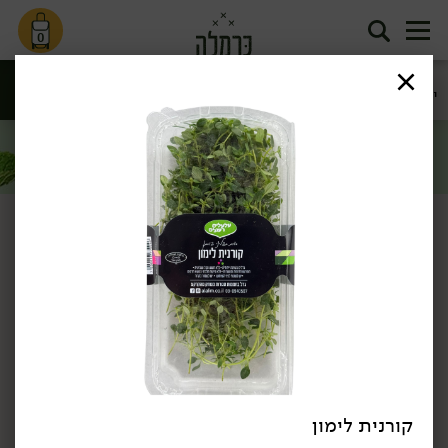
0
ירק ועשבי
חסות נבטים
ירקות גינה
פטריות
תיבול
ועלי מיקרו
סינון
ירקות
דף הבית
ירקות
ירק ועשבי תיבול
/
/
מבצע: מגוון עשבי תיבול 3 יח' ב- 11.90 ₪ >>
*לפי תקנון מבצע, הזול מבניהם.
כן, אני רוצה
קורנית לימון