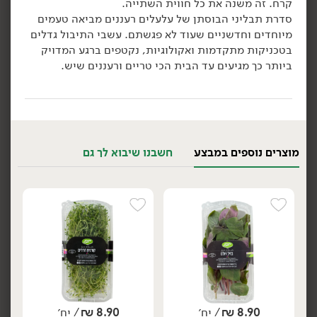
קרח. זה משנה את כל חווית השתייה.
8.90
₪
/ יח׳
8.90
₪
/ יח׳
סדרת תבליני הבוסתן של עלעלים רעננים מביאה טעמים
3 יח' ב- 21.90 ₪
3 יח' ב- 21.90 ₪
יח׳
יח׳
מיוחדים וחדשניים שעוד לא פגשתם. עשבי התיבול גדלים
בזיל ויולט
מנטה פסיפס
בטכניקות מתקדמות ואקולוגיות, נקטפים ברגע המדויק
ביותר כך מגיעים עד הבית הכי טריים ורעננים שיש.
הוספה לסל
הוספה לסל
מוצרים נוספים במבצע
חשבנו שיבוא לך גם
8.90
₪
/ יח׳
8.90
₪
/ יח׳
3 יח' ב- 21.90 ₪
3 יח' ב- 21.90 ₪
יח׳
יח׳
קמומיל ענן
אורגנו אש
8.90
₪
/ יח׳
8.90
₪
/ יח׳