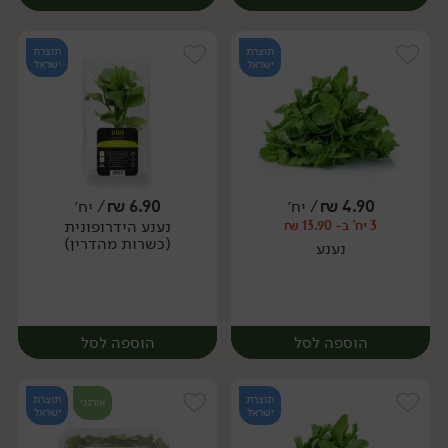
תוצרת
תוצרת
ישראל
ישראל
4.90
₪
/ יח׳
6.90
₪
/ יח׳
נענע הידרופונית
3 יח' ב- 13.90 ₪
יח׳
יח׳
(כשרות מהדרין)
נענע
הוספה לסל
הוספה לסל
תוצרת
תוצרת
אורגני
ישראל
ישראל