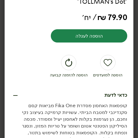
'TOLLMAN's Dot'
קערה RIVIERA כחול -
מפיות ADRIANA -
'TOLLMAN's Dot'
'TOLLMAN's Dot'
79.90
₪
/ יח׳
הוספה לעגלה
הוספה לסל
הוספה לסל
הוספה למועדפים
הוספה להזמנה קבועה
כדאי לדעת
קופסאות האחסון מסדרת Fika One מביאות קסם
79.90
₪
/ יח׳
79.90
₪
/ יח׳
סקנדינבי למטבח הביתי. עשויות קרמיקה בעיצוב נקי
קופסאת איחסון קרמית עם
קופסאת איחסון קרמית עם
יח׳
יח׳
מכסה עגול לבן -
מכסה עגול אפור -
וחכם, הן נערמות בקלות לאחסון יעיל ומסודר. מכסה
'TOLLMAN's Dot'
'TOLLMAN's Dot'
הסיליקון הפטנטי אטום ושומר על טריות המזון, ונסגר
ונפתח בקלות. הקופסאות בטוחות לשימוש בתנור,