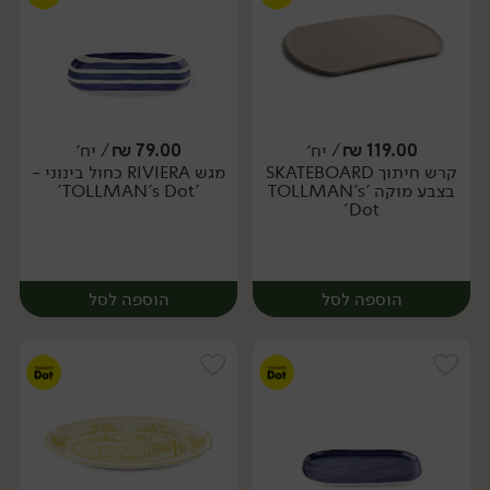
119.00
₪
/ יח׳
79.00
₪
/ יח׳
קרש חיתוך SKATEBOARD
מגש RIVIERA כחול בינוני -
יח׳
יח׳
בצבע מוקה 'TOLLMAN's
'TOLLMAN's Dot'
Dot'
הוספה לסל
הוספה לסל