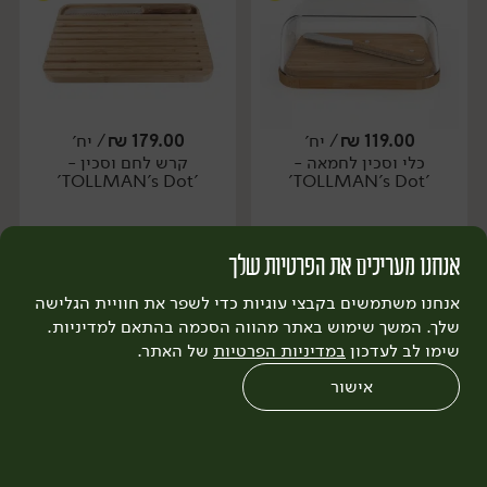
119.00
₪
/ יח׳
179.00
₪
/ יח׳
כלי וסכין לחמאה -
קרש לחם וסכין -
יח׳
יח׳
'TOLLMAN's Dot'
'TOLLMAN's Dot'
אנחנו מעריכים את הפרטיות שלך
הוספה לסל
הוספה לסל
אנחנו משתמשים בקבצי עוגיות כדי לשפר את חוויית הגלישה
שלך. המשך שימוש באתר מהווה הסכמה בהתאם למדיניות.
שימו לב לעדכון
במדיניות הפרטיות
של האתר.
אישור
0
שחזור הזמנה
צריכים עזרה?
מבצעים
כל המוצרים