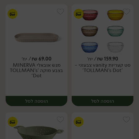
159.90
₪
/ יח׳
69.00
₪
/ יח׳
סט קעריות vanity צבעוני -
מגש אובאלי MINERVA
יח׳
יח׳
'TOLLMAN's Dot'
בצבע מוקה 'TOLLMAN's
Dot'
הוספה לסל
הוספה לסל