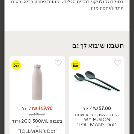
במיקרוגל ולניקוי במדיח הכלים, ומהוות פתרון בריא ובטוח
יותר לאחסון מזון.
הוספה לסל
הוספה לסל
חשבנו שיבוא לך גם
94.90
₪
/ יח׳
94.90
₪
/ יח׳
קופסאת איחסון קרמית עם
קופסאת איחסון קרמית עם
יח׳
יח׳
מכסה מלבן לבן -
מכסה מלבן אפור -
'TOLLMAN's Dot'
'TOLLMAN's Dot'
57.00
₪
/ יח׳
149.90
₪
/ יח׳
הוספה לסל
הוספה לסל
כפות הגשה בצבע שחור
₪
178.00
MY FUSION
בקבוק 2GO 500ML ורוד
'TOLLMAN's Dot'
-
'TOLLMAN's Dot'