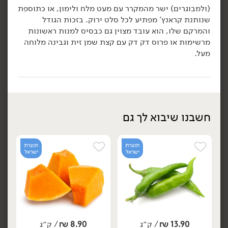
(ולמבוגרים) ישר מהמקרר עם מעט מלח ולימון, או כתוספת
49.90
₪
/ ק״ג
49.90
₪
/ ק״ג
אבוקדו - אטינגר
אבוקדו האס
שנותנת קראנץ' מפתיע לכל סלט ירוק. בזכות הגודל
יח׳
יח׳
והמרקם שלו, הוא עובד מצוין גם כבסיס למנות ראשונות
מרשימות או פרוס דק דק עם קצת שמן זית וגבינה מלוחה
מעל.
הוספה לסל
הוספה לסל
תוצרת
תוצרת
חשבנו שיבוא לך גם
ישראל
ישראל
תוצרת
תוצרת
ישראל
ישראל
19.90
₪
/ מארז
19.90
₪
/ מארז
יח׳
ק״ג
יח׳
ק״ג
אבוקדו בשל - האס
אבוקדו בשל אטינגר
(מארז 2 יח')
(מארז 2 יח')
500 גרם
600 גרם
13.90
₪
/ ק״ג
8.90
₪
/ ק״ג
3.98 ₪ ל-100 גרם
3.32 ₪ ל-100 גרם