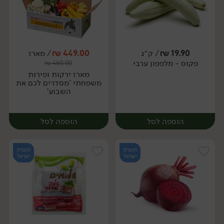
19.90
₪
/ ק״ג
449.00
₪
/ מארז
פקוס - מלפפון ערבי
₪
460.00
מארז
מארז
מארז ירקות ופירות
משפחתי 'מסדרים לכם את
השבוע'
הוספה לסל
הוספה לסל
תוצרת
תוצרת
ישראל
ישראל