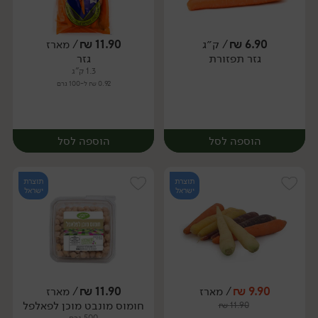
6.90
₪
/ ק״ג
11.90
₪
/ מארז
גזר תפזורת
גזר
מארז
מארז
1.3 ק"ג
0.92 ₪ ל-100 גרם
הוספה לסל
הוספה לסל
תוצרת
תוצרת
ישראל
ישראל
9.90
₪
/ מארז
11.90
₪
/ מארז
יח׳
ק״ג
חומוס מונבט מוכן לפאלפל
₪
11.90
מארז