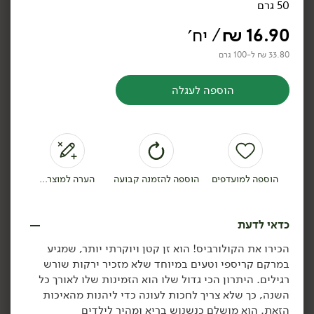
50 גרם
16.90
₪
/ יח׳
33.80 ₪ ל-100 גרם
34.90
₪
/ יח׳
189.00
₪
/ יח׳
הוספה לעגלה
כרמלה To Go: מארז ירקות
מגש ירקות חתוכים
לדרך
ומטבלים
1 ק״ג
3.49 ₪ ל-100 ק״ג
הוספה לסל
הוספה לסל
הוספה למועדפים
הוספה להזמנה קבועה
הערה למוצר...
תוצרת
תוצרת
כדאי לדעת
ישראל
ישראל
הכירו את הקולורביס! הוא זן קטן ויוקרתי יותר, שמגיע
במרקם קריספי וטעים במיוחד שלא מזכיר ירקות שורש
רגילים. היתרון הכי גדול שלו הוא הזמינות שלו לאורך כל
השנה, כך שלא צריך לחכות לעונה כדי ליהנות מהאיכות
הזאת. הוא מושלם כנשנוש בריא ומהיר לילדים