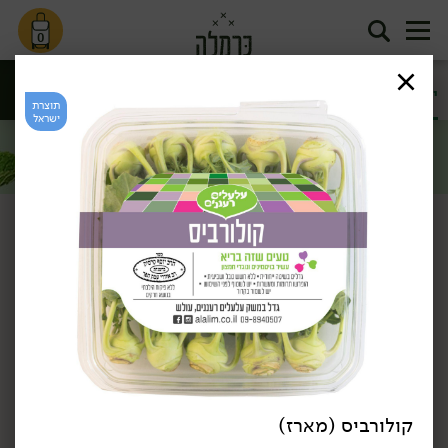
0
ירק ועשבי
חסות נבטים
ירקות גינה
פטריות
תיבול
ועלי מיקרו
תוצרת
סינון
ישראל
ירקות
דף הבית
ירקות
ירקות גינה
/
/
מבצע: עגבניה 'מגי' (מארז) ב-19.90 ₪ לק''ג >>
*לפי תקנון מבצע, הזול מבניהם.
כן, אני רוצה
תוצרת
תוצרת
קולורביס (מארז)
ישראל
ישראל