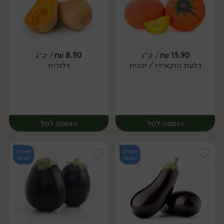
15.90
₪
/ ק״ג
8.90
₪
/ ק״ג
דלעת הוקאידו / יפנית
דלורית
יח׳
יח׳
הוספה לסל
הוספה לסל
תוצרת
תוצרת
ישראל
ישראל