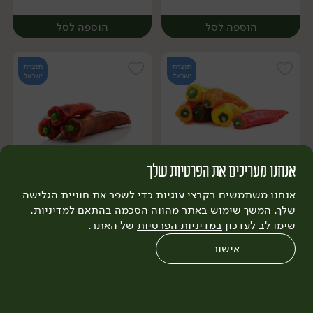
הוספה לסל
הוספה לסל
תוצרת
תוצרת
ישראל
ישראל
אנחנו מעריכים את הפרטיות שלך
15.90
₪
/ מארז
19.90
₪
/ ק״ג
יח׳
ק״ג
יח׳
ק״ג
מיקס פלפל שושקה צבעוני
פלפל שושקה מתוק
אנחנו משתמשים בקבצי עוגיות כדי לשפר את חוויית הגלישה
(מארז 3-4 יח')
שלך. המשך שימוש באתר מהווה הסכמה בהתאם למדיניות.
600 גרם
שימו לב לעדכון
במדיניות הפרטיות
של האתר.
2.65 ₪ ל-100 גרם
אישור
הוספה לסל
הוספה לסל
0
שחזור הזמנה
צריכים עזרה?
מבצעים
כל המוצרים
תוצרת
תוצרת