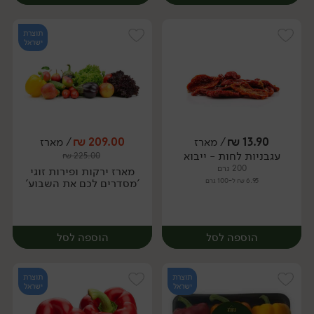
תוצרת
ישראל
13.90
₪
/ מארז
209.00
₪
/ מארז
עגבניות לחות - ייבוא
₪
225.00
מארז
מארז
200 גרם
מארז ירקות ופירות זוגי
6.95 ₪ ל-100 גרם
'מסדרים לכם את השבוע'
הוספה לסל
הוספה לסל
תוצרת
תוצרת
ישראל
ישראל