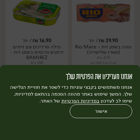
29.90
₪
/ יח׳
16.90
₪
/ יח׳
טונה בשמן זית - Rio Mare
פילה סרדינים עם זיתים
יח׳
יח׳
(מארז שלישייה)
ירוקים פרוסים בשמן זית -
RAMIREZ
240 גרם
100 גרם
12.46 ₪ ל-100 גרם
16.90 ₪ ל-100 גרם
אנחנו מעריכים את הפרטיות שלך
הוספה לסל
הוספה לסל
אנחנו משתמשים בקבצי עוגיות כדי לשפר את חוויית הגלישה
שלך. המשך שימוש באתר מהווה הסכמה בהתאם למדיניות.
שימו לב לעדכון
במדיניות הפרטיות
של האתר.
שירות לקוחות >
אישור
0
שחזור הזמנה
צריכים עזרה?
מבצעים
כל המוצרים