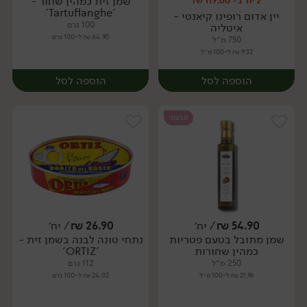
שמן זית כמהין שחור -
2 יח' ב- 119.00 ₪
יח׳
יח׳
'Tartuflanghe'
יין אדום רופינו קיאנטי -
100 גרם
איטליה
64.90 ₪ ל-100 גרם
750 מ״ל
9.32 ₪ ל-100 מ״ל
הוספה לסל
הוספה לסל
טבעוני
54.90
₪
/ יח׳
26.90
₪
/ יח׳
שמן מתובל בטעם פטריות
נתחי טונה לבנה בשמן זית -
יח׳
יח׳
כמהין שחורות
'ORTIZ'
250 מ״ל
112 גרם
21.96 ₪ ל-100 מ״ל
24.02 ₪ ל-100 גרם