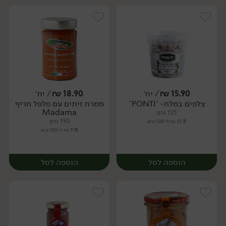
15.90
₪
/ יח׳
18.90
₪
/ יח׳
צלפים במלח- 'PONTI'
ממרח זיתים עם פלפל חריף
יח׳
יח׳
Madama
125 גרם
190 גרם
12.72 ₪ ל-100 גרם
9.95 ₪ ל-100 גרם
הוספה לסל
הוספה לסל