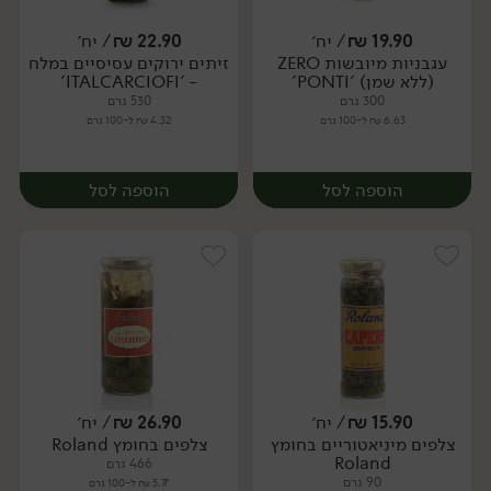
19.90
₪
/ יח׳
22.90
₪
/ יח׳
עגבניות מיובשות ZERO
זיתים ירוקים עסיסיים במלח
יח׳
יח׳
(ללא שמן) 'PONTI'
- 'ITALCARCIOFI'
300 גרם
530 גרם
6.63 ₪ ל-100 גרם
4.32 ₪ ל-100 גרם
הוספה לסל
הוספה לסל
15.90
₪
/ יח׳
26.90
₪
/ יח׳
צלפים מיניאטוריים בחומץ
צלפים בחומץ Roland
יח׳
יח׳
Roland
466 גרם
90 גרם
5.77 ₪ ל-100 גרם