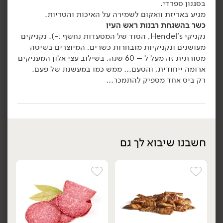
בסגנון ספרדי.
מגיע באריזת וואקום לשמירה על האיכות והטריות.
הוספה לסל
הוספה לסל
כשר בהשגחת רבנות ראש העין
נקניקי Hendel's, הסוד של המסעדות נחשף :-). נקניקים
מעושנים ונקניקיות מובחרות כשרים, המיוצרים בשיטה
מסורתית זה מעל ל – 60 שנה, בשילוב עצי אלון המעניקים
ארומה ייחודית, והטעם… ממש כמו במעשנת של פעם.
רק ביס אחד מספיק להתמכר…
23.90
₪
/ יח׳
23.90
₪
/ יח׳
פסטרמי פלפל שחור -
קורנביף אמריקאי פרוס -
מארז
יח׳
חשבנו שיבוא לך גם
'Delicatesse'
'Delicatesse'
120 גרם
120 גרם
19.92 ₪ ל-100 גרם
19.92 ₪ ל-100 גרם
הוספה לסל
הוספה לסל