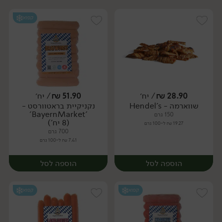
קפוא
28.90
₪
/ יח׳
51.90
₪
/ יח׳
שווארמה - Hendel's
נקניקיית בראטוורסט -
יח׳
יח׳
'BayernMarket'
150 גרם
(8 יח')
19.27 ₪ ל-100 גרם
700 גרם
7.41 ₪ ל-100 גרם
הוספה לסל
הוספה לסל
קפוא
קפוא