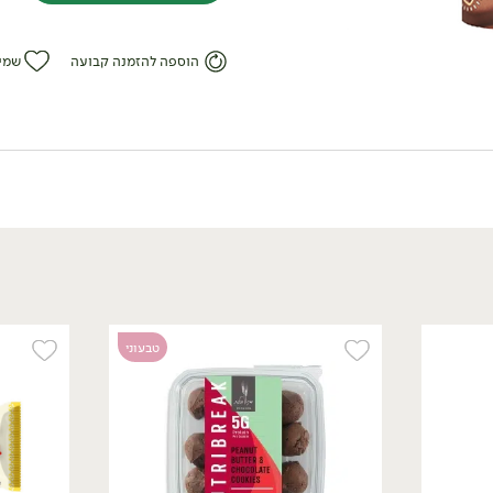
הוספה להזמנה קבועה
שמי
/
₪
6.90
וופל במילוי קרם אגוזי לוז
חלבי מצופה שוקולד מריר
מעולה - 'Kinder Bueno'
טבעוני
43 גרם
16.05 ₪ ל-100 גרם
ללא גלוטן
ללא גלוטן