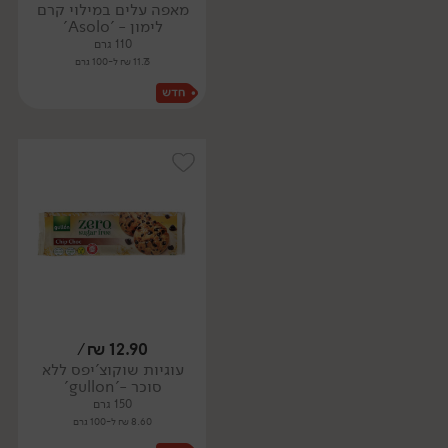
מאפה עלים במילוי קרם
לימון - 'Asolo'
110 גרם
11.73 ₪ ל-100 גרם
/
₪
12.90
עוגיות שוקוצ'יפס ללא
סוכר -'gullon'
150 גרם
8.60 ₪ ל-100 גרם