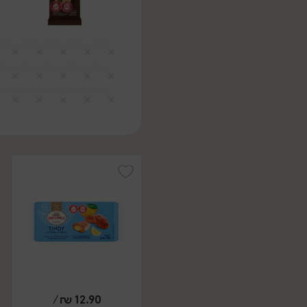
/
₪
12.90