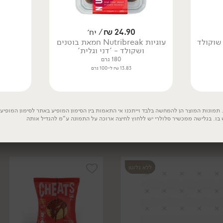
24.90
₪
/ יח׳
 שוקולד
עוגיות Nutribreak חמאת בוטנים
ושקולד - 'דני וגלית'
180 גרם
13.83 ₪ ל-100 גרם
19.90
₪
/ יח׳
19.90
₪
/ יח׳
וופל במילוי קרם אגוזי לוז
וופל במילוי קרם אגוזי לוז
מצופה שוקולד חלב ללא
ללא גלוטן - 'Schar'
גלוטן - 'Schar'
125 גרם
תמונות המוצר הן להמחשה בלבד וייתכנו אי התאמות בין הסימון המופיע באתר לסימון המופיע ע
100 גרם
 בו. בגלישה ממכשיר סלולרי יש ללחוץ לחיצה ארוכה על התמונה ע"מ להגדיל אותה
15.92 ₪ ל-100 גרם
19.90 ₪ ל-100 גרם
ללא גלוטן