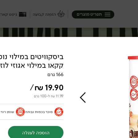
תפריט מוצרים
הזמנה קבועה
גיפט קארד
ביסקוויטים במילוי נ
קקאו במילוי אגוזי לוז - 'ella
166 גרם
/
₪
19.90
11.99 ₪ ל-100 גרם
סוכר בכמות גבוהה
שומן רווי
הוספה לעגלה