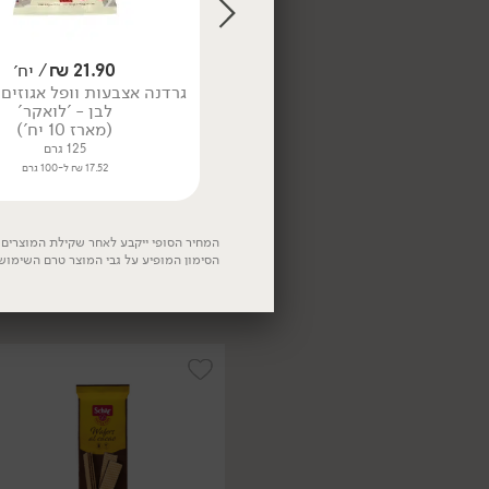
29.90
₪
/ יח׳
21.90
₪
/ יח׳
גיות אוכמניות וגרידת תפוז מקמח
גרדנה אצבעות וופל אגוזים
שקדים ואורז מלא - 'דני וגלית'
לבן - 'לואקר'
230 גרם
(מארז 10 יח')
13.00 ₪ ל-100 גרם
125 גרם
17.52 ₪ ל-100 גרם
29.90
₪
/ יח׳
ביסקוויט וופל במילוי קרם
שוקולד ללא גלוטן -
'SCHAR'
המחיר הסופי ייקבע לאחר שקילת המוצרים. 
81 גרם
הסימון המופיע על גבי המוצר טרם השימוש
36.91 ₪ ל-100 גרם