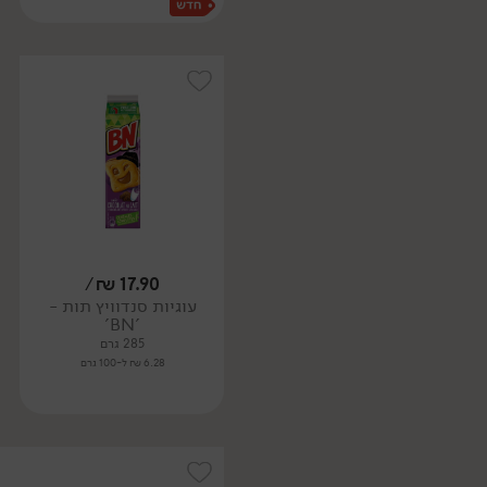
/
₪
17.90
עוגיות סנדוויץ תות -
'BN'
285 גרם
6.28 ₪ ל-100 גרם