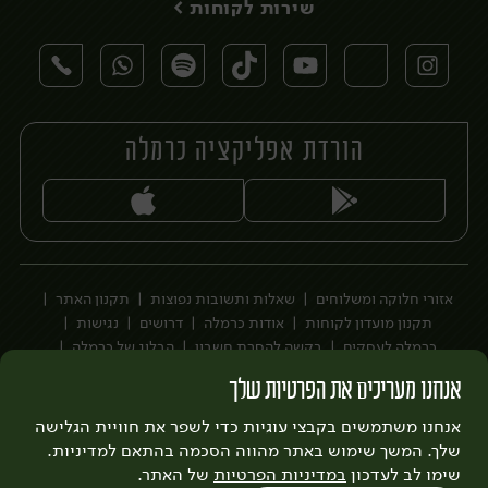
שירות לקוחות >
הורדת אפליקציה כרמלה
יח׳
יח׳
אזורי חלוקה ומשלוחים
שאלות ותשובות נפוצות
תקנון האתר
תקנון מועדון לקוחות
אודות כרמלה
דרושים
נגישות
כרמלה לעסקים
בקשה להסרת חשבון
הבלוג של כרמלה
לצפייה בעדכון מדיניות פרטיות
אנחנו מעריכים את הפרטיות שלך
עיצוב:
3bears
פיתוח:
אנחנו משתמשים בקבצי עוגיות כדי לשפר את חוויית הגלישה
Quatro
שלך. המשך שימוש באתר מהווה הסכמה בהתאם למדיניות.
שימו לב לעדכון
במדיניות הפרטיות
של האתר.