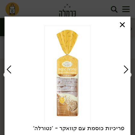
0
קרקרים, צנימים
פירורי לחם
פריכיות
וגריסיני
סינון
פריכיות, קרקרים ופירורי לחם
דף הבית
פריכיות, קרקרים ופירורי לחם
פריכיות
/
/
ללא גלוטן
אורגני
פריכיות כוסמת עם קוואקר - ׳נטורלה׳
15.90
₪
/
14.90
₪
/ יח׳