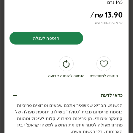
145 גרם
פריכיות תירס
פריכיות כוסמת אורגני לל''ג
- הרדוף
150 גרם
/
₪
13.90
160 גרם
10.60 ₪ ל-100 גרם
9.31 ₪ ל-100 גרם
9.59 ₪ ל-100 גרם
הוספה לעגלה
הוספה לסל
הוספה לסל
אורגני
אורגני
טבעוני
הוספה למועדפים
הוספה להזמנה קבועה
כדאי לדעת
9.90
₪
/ יח׳
13.90
₪
/ יח׳
הנשנוש הבריא שמשאיר אתכם שבעים ומרוצים פריכיות
פריכיות אורז חום מלא
פריכיות דקות אורז מלא
יח׳
כוסמת פרימיום מבית 'נטולה' בשילוב תוספת מעולה של
אורגני - הרדוף
אורגני ללא תוספת מלח -
קוואקר איכותי. הן פריכות בטירוף, קלות לעיכול ומהוות
'הרדוף'
110 גרם
100 גרם
פתרון מעולה לסגור איתו את החשק למשהו קראנצ'י בין
9.00 ₪ ל-100 גרם
13.90 ₪ ל-100 גרם
הארוחות, בלי רגשות אשם.