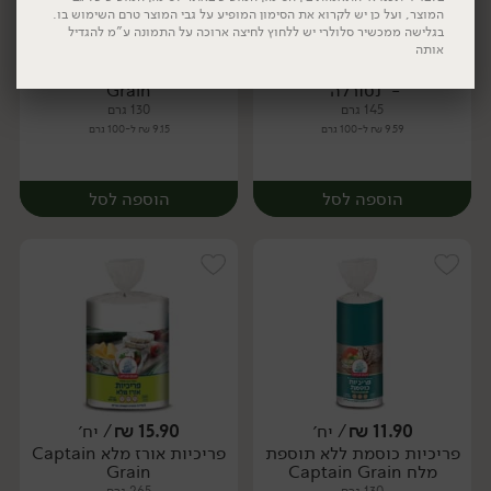
המוצר, ועל כן יש לקרוא את הסימון המופיע על גבי המוצר טרם השימוש בו.
בגלישה ממכשיר סלולרי יש ללחוץ לחיצה ארוכה על התמונה ע"מ להגדיל
13.90
₪
/
11.90
₪
/ יח׳
אותה
פריכיות כוסמת עם שקדים
פריכיות כוסמת Captain
יח׳
- ׳נטורלה׳
Grain
145 גרם
130 גרם
9.59 ₪ ל-100 גרם
9.15 ₪ ל-100 גרם
יח׳
יח׳
הוספה לסל
הוספה לסל
11.90
₪
/ יח׳
15.90
₪
/ יח׳
פריכיות כוסמת ללא תוספת
פריכיות אורז מלא Captain
יח׳
מלח Captain Grain
Grain