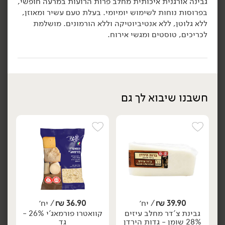
גבינה אורגנית איכותית מחלב פרות הרועות במרעה חופשי,
בפרוסות נוחות לשימוש יומיומי. בעלת טעם עשיר ומאוזן,
הוספה לסל
הוספה לסל
ללא גלוטן, ללא אנטיביוטיקה וללא הורמונים. מושלמת
לכריכים, טוסטים ומגשי אירוח.
חשבנו שיבוא לך גם
13.90
₪
/ ל100 גר'
13.90
₪
/ ל100 גר'
משולש גאודה עשבי תיבול
משולש גאודה כמון וקימל
יח׳
יח׳
28% - 'משק יעקבס'
28% - 'משק יעקבס'
200 גרם
200 גרם
13.90 ₪ ל-100 גרם
13.90 ₪ ל-100 גרם
הוספה לסל
הוספה לסל
39.90
₪
/ יח׳
36.90
₪
/ יח׳
גבינת צ'דר מחלב עיזים
קוואטרו פורמאג'י 26% -
28% שומן - גדות הירדן
גד