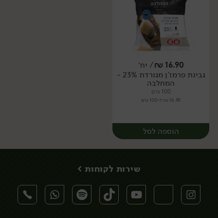
16.90
₪
/ יח׳
גבינת פרמז'ן מגורדת 23% -
יח׳
יח׳
המחלבה
100 גרם
16.90 ₪ ל-100 גרם
הוספה לסל
שירות לקוחות >