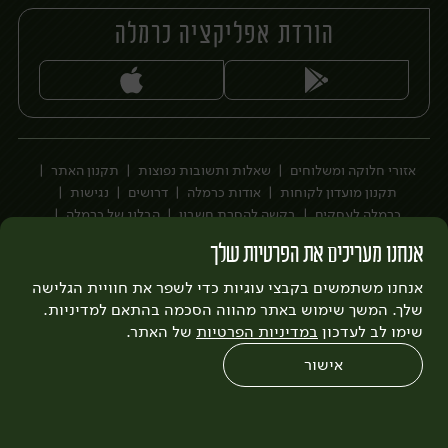
הורדת אפליקציה כרמלה
יח׳
אזורי חלוקה ומשלוחים
שאלות ותשובות נפוצות
תקנון האתר
תקנון מועדון לקוחות
אודות כרמלה
דרושים
נגישות
כרמלה לעסקים
בקשה להסרת חשבון
הבלוג של כרמלה
לצפייה בעדכון מדיניות פרטיות
אנחנו מעריכים את הפרטיות שלך
עיצוב:
3bears
פיתוח:
אנחנו משתמשים בקבצי עוגיות כדי לשפר את חוויית הגלישה
Quatro
שלך. המשך שימוש באתר מהווה הסכמה בהתאם למדיניות.
שימו לב לעדכון
במדיניות הפרטיות
של האתר.
אישור
0
שחזור הזמנה
צריכים עזרה?
מבצעים
כל המוצרים