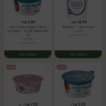
/
₪
5.90
/
₪
18.90
יוגורט יווני - 'Kolios'
פילגד בסגנון יוגורט יווני
תות אסאי 6.5% - 'מחלבות
500 גרם
גד'
3.78 ₪ ל-100 גרם
140 גרם
4.21 ₪ ל-100 גרם
הוספה לסל
הוספה לסל
טבעוני
טבעוני
5.90
₪
/
7.90
₪
/ יח׳