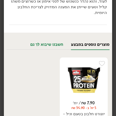
לעוד, והוא נהדר כנשנוש של לפני אימון או כשרוצים משהו
5.24 ₪ ל-100 גרם
קליל וטעים שייתן את המענה המדויק לצריכת החלבון
הוספה לסל
הוספה לסל
היומית.
מוצרים נוספים במבצע
חשבנו שיבוא לך גם
7.90
₪
/ יח׳
12.90
₪
/ יח׳
סמוזי יוגורט עם חלבון
5 יח' ב- 34.90 ₪
יח׳
יח׳
בטעם בננה וקקאו -
יוגורט חלבון בטעם וניל -
'DAILY'
'muller'
50 גרם
200 גרם
25.80 ₪ ל-100 גרם
3.95 ₪ ל-100 גרם
הוספה לסל
הוספה לסל
7.90
₪
/ יח׳
5 יח' ב- 34.90 ₪
אורגני
ללא גלוטן
יוגורט חלבון בטעם וניל -
טבעוני
אורגני