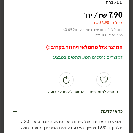
200 גרם
יוגורמה כבשים דלי -
יורט בופאלה 10% - 'חוות
המחלבה
הבופאלו'
7.90
₪
/ יח׳
850 גרם
750 גרם
3.87 ₪ ל-100 גרם
4.25 ₪ ל-100 גרם
5 יח' ב- 34.90 ₪
מוגבל ל-4 מימושים. בתוקף עד 30.09.26
3.95 ₪ ל-100 גרם
הוספה לסל
הוספה לסל
המוצר אזל מהמלאי ויחזור בקרוב :)
למוצרים נוספים המשתתפים במבצע
הוספה למועדפים
הוספה להזמנה קבועה
23.90
₪
/ יח׳
8.90
₪
/ יח׳
יורט 5% BIO
4 יח' ב- 31.90 ₪
יח׳
יח׳
כדאי לדעת
'חוות הבופאלו'
מעדן חלבון עם בוטנים
750 גרם
ופצפוצים מקורמלים -
חמצמצות עדינה של פירות יער פוגשת יוגורט עם 20 גרם
3.19 ₪ ל-100 גרם
'muller'
חלבון ו-1.6% שומן. הצבע והטעם המרענן עושים חשק
170 גרם