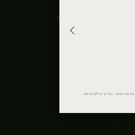
סלטים מעולים
ממרחים, רטבים
ומעדני פרי
דגים מעושנים
וכבושים
דגני בוקר וחטיפים
נקניקים ונקניקיות
דליקטסים
Bakery
ושימורים
ביצים
הבייקרי עד הבית
חמוצים ומותססים
הטאבון
פיצוחים ואגוזים
פירות יבשים
דגים
תבלינים
דגים טריים
דגים קפואים
ל גבי המוצר, ועל כן יש לקרוא את
דגים כבושים
ומעושנים