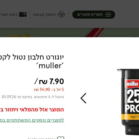
תפריט מוצרים
הזמנה קבועה
גיפט קארד
יוגורט חלבון נטול לקט
'muller'
/
₪
7.90
5 יח' ב- 34.90 ₪
מוגבל ל-4 מימושים. בתוקף עד 30.09.26
המוצר אזל מהמלאי ויחזור בק
למוצרים נוספים המשתתפים במ