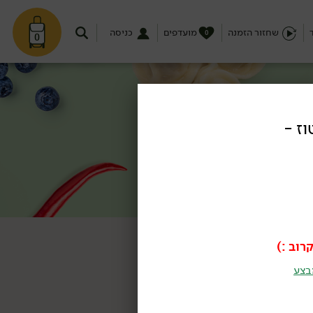
שחזור הזמנה
מועדפים
כניסה
0
0
וז -
רוב :)
בצע