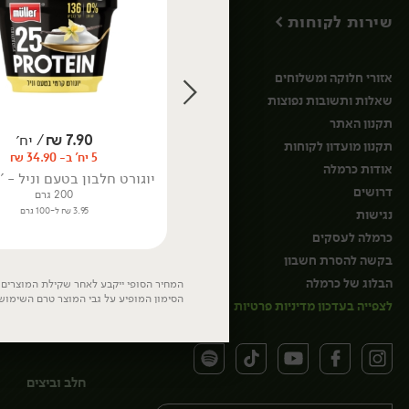
ירק ועשבי תיבול
שירות לקוחות >
חסות נבטים ועלי
מיקרו
פטריות
אזורי חלוקה ומשלוחים
ירקות מוקפאים
שאלות ותשובות נפוצות
פרחי מאכל
תקנון האתר
7.90
₪
/ יח׳
תקנון מועדון לקוחות
5 יח' ב- 34.90 ₪
אודות כרמלה
יוגורט חלבון בטעם וניל - 'muller'
דרושים
200 גרם
3.95 ₪ ל-100 גרם
נגישות
כרמלה לעסקים
בקשה להסרת חשבון
הבלוג של כרמלה
המחיר הסופי ייקבע לאחר שקילת המוצרים. 
הסימון המופיע על גבי המוצר טרם השימוש
לצפייה בעדכון מדיניות פרטיות
חלב וביצים