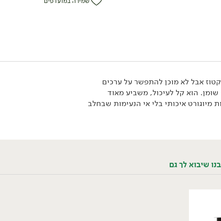
שמירה במועדפים
טוז אבל לא מוכן להתפשר על ערכים
מצוינים של 25 גרם חלבון ו-2% שומן. הוא קל לעיכול, משביע מאוד
ת מיוגורט איכותי בלי אי הנעימות שבחלב
נו שיבוא לך גם
פירות
בסטה עולמית
המזווה
פירות
בסטה איטליה
ממרחים ורטבים