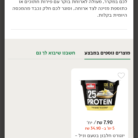
לכם במקרר, מעולה לארוחת בוקר עם פירות חתוכים או
כתוספת מזינה לצד ארוחה, וסוגר לכם חלק נכבד מהמכסה
הוספה לסל
הוספה לסל
היומית בקלות.
מוצרים נוספים במבצע
חשבנו שיבוא לך גם
8.90
₪
/ יח׳
7.90
₪
/ יח׳
4 יח' ב- 31.90 ₪
5 יח' ב- 34.90 ₪
יח׳
יח׳
מעדן חלבון עם בוטנים
יוגורט חלבון בטעם וניל -
ופצפוצים מקורמלים -
'muller'
'muller'
200 גרם
170 גרם
3.95 ₪ ל-100 גרם
5.24 ₪ ל-100 גרם
הוספה לסל
הוספה לסל
7.90
₪
/ יח׳
5 יח' ב- 34.90 ₪
אורגני
יוגורט חלבון בטעם וניל -
טבעוני