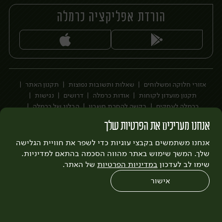
הורדת אפליקציה כרמלה
יח׳
יח׳
אזורי חלוקה ומשלוחים
שאלות ותשובות נפוצות
תקנון האתר
תקנון מועדון לקוחות
אודות כרמלה
דרושים
נגישות
כרמלה לעסקים
בקשה להסרת חשבון
הבלוג של כרמלה
לצפייה בעדכון מדיניות פרטיות
אנחנו מעריכים את הפרטיות שלך
עיצוב:
3bears
פיתוח:
אנחנו משתמשים בקבצי עוגיות כדי לשפר את חוויית הגלישה
Quatro
שלך. המשך שימוש באתר מהווה הסכמה בהתאם למדיניות.
שימו לב לעדכון
במדיניות הפרטיות
של האתר.
אישור
0
שחזור הזמנה
צריכים עזרה?
מבצעים
כל המוצרים