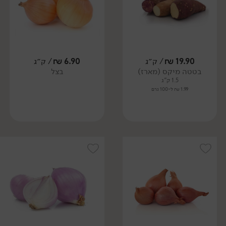
19.90
₪
/ ק״ג
6.90
₪
/ ק״ג
בטטה מיקס (מארז)
בצל
1.5 ק"ג
1.99 ₪ ל-100 גרם