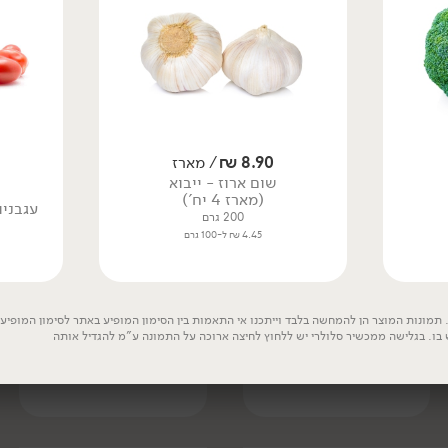
תוצרת
תוצרת
ישראל
ישראל
8.90
₪
/ מארז
שום ארוז - ייבוא
(מארז 4 יח')
עגבניו
200 גרם
4.45 ₪ ל-100 גרם
19.90
₪
/ מארז
39.90
₪
/ מארז
אבוקדו בשל אטינגר
2 יח' ב- 69.90
תמונות המוצר הן להמחשה בלבד וייתכנו אי התאמות בין הסימון המופיע באתר לסימון המופיע ע
(מארז 2 יח')
 בו. בגלישה ממכשיר סלולרי יש ללחוץ לחיצה ארוכה על התמונה ע"מ להגדיל אותה
אספרגוס
600 גרם
400 גרם
3.32 ₪ ל-100 גרם
9.97 ₪ ל-100 גרם