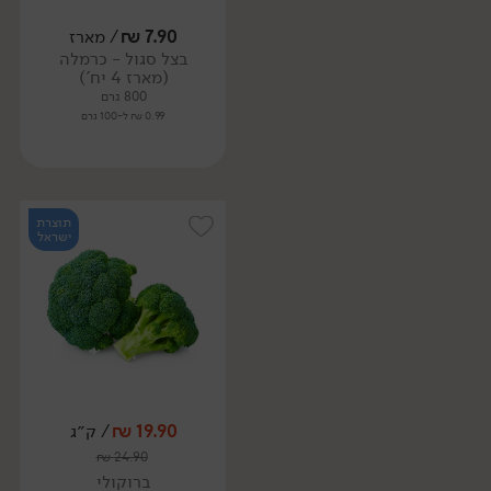
7.90
₪
/ מארז
בצל סגול - כרמלה
(מארז 4 יח')
800 גרם
0.99 ₪ ל-100 גרם
תוצרת
ישראל
19.90
₪
/ ק״ג
₪
24.90
ברוקולי