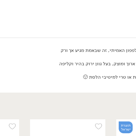
מבצע: עגבניה 'מגי' (מארז) ב-19.90 ₪ לק''ג >>
*לפי תקנון מבצע, הזול מבניהם.
פון האמיתי, זה שבאמת מגיע אך ורק
תוצרת
רוך ומוצק, בעל גוון ירוק בהיר וקליפה
ישראל
 או טרי למיטיבי הלסת 🙂
189.00
₪
/ יח׳
מגש ירקות חתוכים
תוצרת
ומטבלים
ישראל