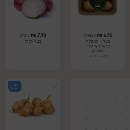
6.90
₪
/ מארז
7.90
₪
/ ק״ג
בצל - כרמלה
בצל סגול
(מארז 4 יח')
800 גרם
0.86 ₪ ל-100 גרם
תוצרת
ישראל