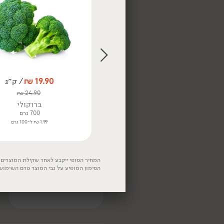
3.49 ₪ ל-100 ק״ג
תוצרת
ישראל
8.90
₪
/ ק״ג
19.90
₪
/ ק״ג
דלורית
₪
24.90
ברוקולי
700 גרם
1.99 ₪ ל-100 גרם
19.90
₪
/ מארז
אבוקדו בשל - האס
המחיר הסופי ייקבע לאחר שקילת המוצרים. 
(מארז 2 יח')
הסימון המופיע על גבי המוצר טרם השימוש
500 גרם
3.98 ₪ ל-100 גרם