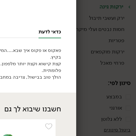
ירקות גינה
ירק ועשבי תיבול
חסות נבטים ועלי מיקרו
כדאי לדעת
פטריות
פאקוס או פקוס איך שבא….
המלפ
ירקות מוקפאים
בקיץ.
תוצרת
פרחי מאכל
קצת קישוא וקצת יותר מלפפון. א
ישראל
פלומתית.
הולך טוב בבישול, צריבה במחבת
סינון לפי:
במבצע
חשבנו שיבוא לך גם
אורגני
34.90
₪
/ יח׳
ללא גלוטן
כרמלה To Go: מארז
תוצרת
ירקות לדרך
ביטול סינונים
ישראל
1 ק״ג