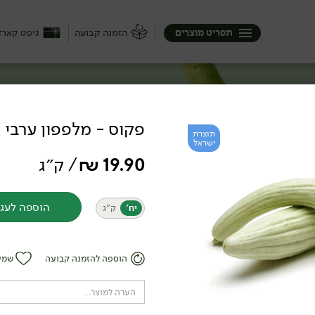
תפריט מוצרים
הזמנה קבועה
גיפט קארד
פקוס - מלפפון ערבי
תוצרת
ישראל
לאדות, לטגן, לאפות להקפיץ או פשוט לנגוס.
19.90
₪
/ ק״ג
ניות, חסות (ואוו כמה חסות!), חצילים,
ם הזמנת השראה.
הוספה לעג
יח׳
ק״ג
הוספה להזמנה קבועה
שמי