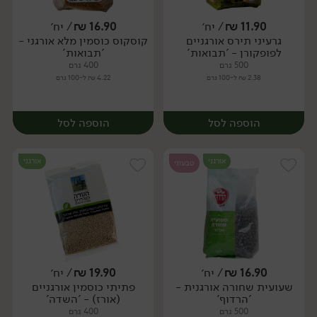
11.90
₪
/ יח׳
16.90
₪
/ יח׳
גרעיני תירס אורגניים
קוסקוס כוסמין מלא אורגני -
יח׳
יח׳
לפופקורן - 'תבואות'
'תבואות'
500 גרם
400 גרם
2.38 ₪ ל-100 גרם
4.22 ₪ ל-100 גרם
הוספה לסל
הוספה לסל
אורגני
אורגני
טבעוני
16.90
₪
/ יח׳
19.90
₪
/ יח׳
שעועית שחורה אורגנית -
פתיתי כוסמין אורגניים
יח׳
יח׳
'הרדוף'
(אורז) - 'השדה'
500 גרם
400 גרם