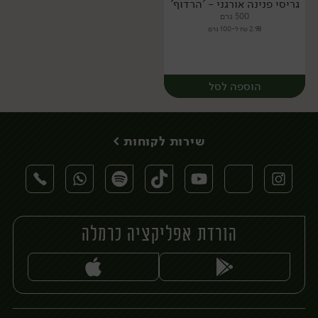
גריסי פנינה אורגני - 'הרדוף'
יח׳
יח׳
500 גרם
2.98 ₪ ל-100 גרם
הוספה לסל
שירות לקוחות >
הורדת אפליקציה כרמלה
יח׳