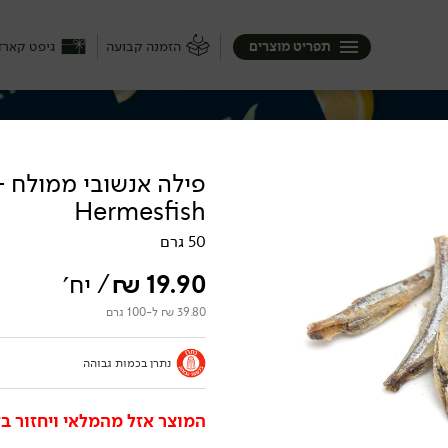
תפריט מוצרים
הזמנה קבועה
גיפט קארד
פילה אנשובי ממולח -
Hermesfish
משלוח איכותי, טרי-טרי ונקי עד הבית של
מכינים? חריימה או דג מרוקאי, סשימי אסייתי
50 גרם
19.90
₪
/ יח׳
39.80 ₪ ל-100 גרם
נתרן בכמות גבוהה
מעושנים
המוצר אזל מהמלאי ויחזור בק