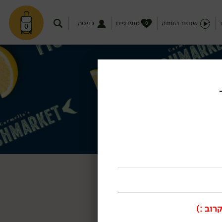
שחזור הזמנה
מועדפים
כניסה
0
0
רוב :)