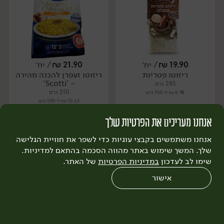
19.90
₪
/ יח׳
21.90
₪
/ יח׳
ריזוטו פטריות
ריזוטו זעפרן להכנה מהירה
יח׳
יח׳
- 'Scotti'
285 גרם
210 גרם
6.98 ₪ ל-100 גרם
10.43 ₪ ל-100 גרם
אנחנו מעריכים את הפרטיות שלך
הוספה לסל
הוספה לסל
אנחנו משתמשים בקבצי עוגיות כדי לשפר את חוויית הגלישה
שלך. המשך שימוש באתר מהווה הסכמה בהתאם למדיניות.
שימו לב לעדכון
במדיניות הפרטיות
של האתר.
שירות לקוחות >
אישור
0
שחזור הזמנה
צריכים עזרה?
מבצעים
כל המוצרים