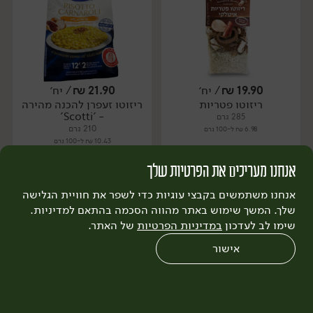
19.90
₪
/ יח׳
21.90
₪
/ יח׳
ריזוטו פטריות
ריזוטו זעפרן להכנה מהירה
יח׳
יח׳
- 'Scotti'
285 גרם
210 גרם
6.98 ₪ ל-100 גרם
10.43 ₪ ל-100 גרם
אנחנו מעריכים את הפרטיות שלך
הוספה לסל
הוספה לסל
אנחנו משתמשים בקבצי עוגיות כדי לשפר את חוויית הגלישה
שלך. המשך שימוש באתר מהווה הסכמה בהתאם למדיניות.
שימו לב לעדכון
במדיניות הפרטיות
של האתר.
אישור
0
שחזור הזמנה
צריכים עזרה?
מבצעים
כל המוצרים