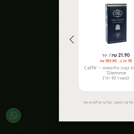
Bakery
ושימורים
ביצים
הבייקרי עד הבית
חמוצים ומותססים
הטאבון
פיצוחים ואגוזים
פירות יבשים
דגים
תבלינים
דגים טריים
21.90
₪
/ יח׳
21.90
₪
/ יח׳
דגים קפואים
10 יח' ב- 189.90 ₪
10 יח' ב- 189.90 ₪
דגים כבושים
קפסולות קפה וולוטאטו - 'Caffè
קפסולות קפה ערביקה - 'Caffè
ומעושנים
Diemme'
Diemme'
(מארז 10 יח')
(מארז 10 יח')
ל גבי המוצר, ועל כן יש לקרוא את