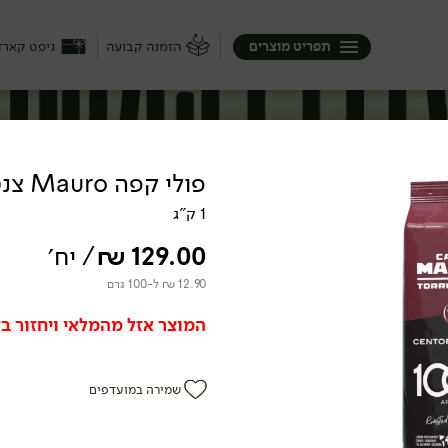
תפריט מוצרים
הזמנה קבועה
גיפט קארד
פולי קפה Mauro צנטופרצנטו
1 ק"ג
129.00
₪
/ יח׳
12.90 ₪ ל-100 גרם
המוצר אזל מהמלאי ויחזור בק
שמירה במועדפים