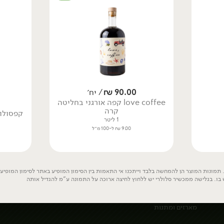
90.00
₪
/ יח׳
love coffee קפה אורגני בחליטה
קרה
1 ליטר
9.00 ₪ ל-100 מ״ל
פרחים ומתנות
פרחי נוי
תמונות המוצר הן להמחשה בלבד וייתכנו אי התאמות בין הסימון המופיע באתר לסימון המופיע ע
 בו. בגלישה ממכשיר סלולרי יש ללחוץ לחיצה ארוכה על התמונה ע"מ להגדיל אותה
עציצי תבלין ונוי
ת
מגשי אירוח
מארזים ומתנות