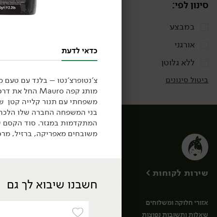
סינון לפי:
במבצע
אורגני
כדאי לדעת
ללא גלוטן
ביטול סינונים
צ'נטופרצ'נטו – בלנד עם טעם מ
בני המשפחה החברה שלו הלכה 
משובחים מאפריקה, ברזיל, מרכ
ירקות
ירקות גינה
ירק ועשבי תיבול
שירות לקוחות >
חסות נבטים ועלי
חשבנו שיבוא לך גם
מיקרו
פטריות
אזורי חלוקה ומשלוחים
ירקות מוקפאים
שאלות ותשובות נפוצות