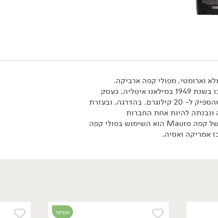
לא וארומטי, מפולי קפה ארביקה.
מותג קפה Mauro החל את דרכו בשנת 1949 במילאנו איטליה, כעסק
משפחתי עם תנור קלייה קטן שהספיק ל- 20 קילוגרם. בהדרגה, ובעזרת
ונבנתה להיות אחת החברות
המתקדמות במגזר. סוד הקסם של קפה Mauro הוא השימוש בפולי קפה
ז אמריקה ואסיה.
פירות
בסטה עולמית
המזווה
פירות
בסטה איטליה
ממרחים ורטבים
פירות קלופים
מזרח ומערב
שמנים וחומצים
סופר פוד ותוספי
אמריקה!
תזונה
אורגני