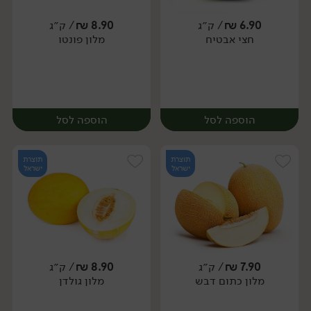
6.90
₪
/ ק״ג
8.90
₪
/ ק״ג
חצי אבטיח
מלון פונטו
מארז
יח׳
הוספה לסל
הוספה לסל
תוצרת
תוצרת
ישראל
ישראל
7.90
₪
/ ק״ג
8.90
₪
/ ק״ג
מלון כתום דבש
מלון גולדן
יח׳
יח׳