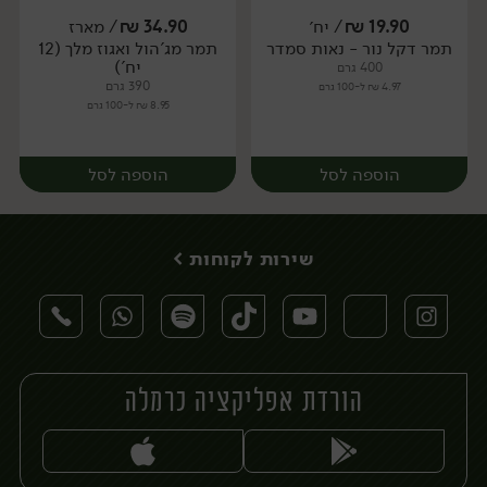
19.90
₪
/ יח׳
34.90
₪
/ מארז
תמר דקל נור - נאות סמדר
תמר מג'הול ואגוז מלך (12
יח׳
יח׳
יח')
400 גרם
390 גרם
4.97 ₪ ל-100 גרם
8.95 ₪ ל-100 גרם
הוספה לסל
הוספה לסל
שירות לקוחות >
הורדת אפליקציה כרמלה
יח׳
מארז