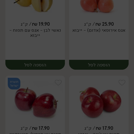
25.90
₪
/ ק״ג
19.90
₪
/ ק״ג
יח׳
ק״ג
אגס אירופאי (אדום) - ייבוא
נאשי לבן - אגס עם תפוח -
מארז
ייבוא
הוספה לסל
הוספה לסל
תוצרת
ישראל
17.90
₪
/ ק״ג
17.90
₪
/ ק״ג