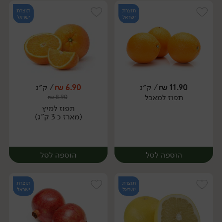
תוצרת
תוצרת
ישראל
ישראל
11.90
₪
/ ק״ג
6.90
₪
/ ק״ג
יח׳
ק״ג
תפוז למאכל
₪
8.90
מארז
תפוז למיץ
(מארז כ 3 ק"ג)
הוספה לסל
הוספה לסל
תוצרת
תוצרת
ישראל
ישראל