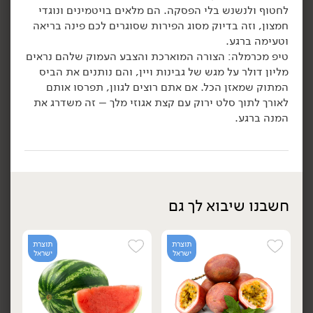
לחטוף ולנשנש בלי הפסקה. הם מלאים בויטמינים ונוגדי
חמצון, וזה בדיוק מסוג הפירות שסוגרים לכם פינה בריאה
25.90
₪
/ מארז
29.90
₪
/ מארז
וטעימה ברגע.
דובדבן ג'מייקה / גרגר פנמה
₪
29.90
יח׳
יח׳
(מארז)
טיפ מכרמלה: הצורה המוארכת והצבע העמוק שלהם נראים
דובדבן
100 גרם
500 גרם
מליון דולר על מגש של גבינות ויין, והם נותנים את הביס
29.90 ₪ ל-100 גרם
5.18 ₪ ל-100 גרם
המתוק שמאזן הכל. אם אתם רוצים לגוון, תפרסו אותם
לאורך לתוך סלט ירוק עם קצת אגוזי מלך – זה משדרג את
המנה ברגע.
הוספה לסל
הוספה לסל
תוצרת
תוצרת
ישראל
ישראל
חשבנו שיבוא לך גם
תוצרת
תוצרת
ישראל
ישראל
29.90
₪
/ מארז
29.90
₪
/ מארז
2 יח' ב- 49.90
2 יח' ב- 49.90
מארז
מארז
פטל שחור
פטל אדום