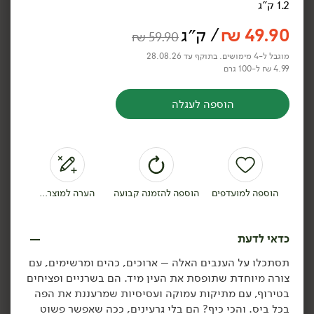
1.2 ק"ג
49.90
₪
/ ק״ג
₪
59.90
מוגבל ל-4 מימושים. בתוקף עד 28.08.26
4.99 ₪ ל-100 גרם
49.90
₪
/ יח׳
259.00
₪
/ יח׳
הוספה לעגלה
כרמלה To Go: מארז פירות
מגש פירות חתוכים
לדרך
1 ק״ג
4.99 ₪ ל-100 ק״ג
הוספה לסל
הוספה לסל
הוספה למועדפים
הוספה להזמנה קבועה
הערה למוצר...
תוצרת
תוצרת
כדאי לדעת
ישראל
ישראל
תסתכלו על הענבים האלה – ארוכים, כהים ומרשימים, עם
צורה מיוחדת שתופסת את העין מיד. הם בשרניים ופציחים
בטירוף, עם מתיקות עמוקה ועסיסיות שמרעננת את הפה
בכל ביס. והכי כיף? הם בלי גרעינים, ככה שאפשר פשוט