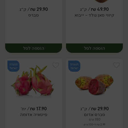
49.90
₪
/ ק״ג
29.90
₪
/ ק״ג
יח׳
ק״ג
קיווי סאן גולד - ייבוא
סברס
מארז
הוספה לסל
הוספה לסל
תוצרת
תוצרת
ישראל
ישראל
29.90
₪
/ ק״ג
17.90
₪
/ יח׳
יח׳
ק״ג
סברס אדום
פיטאיה אדומה
מארז
180 גרם
2.99 ₪ ל-100 גרם