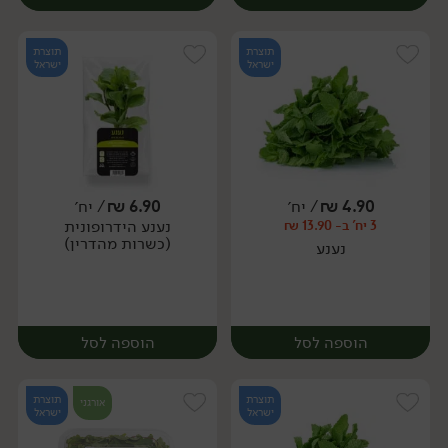
תוצרת
תוצרת
ישראל
ישראל
4.90
₪
/ יח׳
6.90
₪
/ יח׳
נענע הידרופונית
3 יח' ב- 13.90 ₪
יח׳
יח׳
(כשרות מהדרין)
נענע
הוספה לסל
הוספה לסל
תוצרת
תוצרת
אורגני
ישראל
ישראל