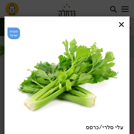
0
ירק ועשבי
חסות נבטים
ירקות גינה
פטריות
תיבול
ועלי מיקרו
תוצרת
סינון
ישראל
ירקות
דף הבית
ירקות
ירק ועשבי תיבול
/
/
מבצע: מגוון עשבי תיבול 3 יח' ב- 11.90 ₪ >>
*לפי תקנון מבצע, הזול מבניהם.
כן, אני רוצה
עלי סלרי/כרפס