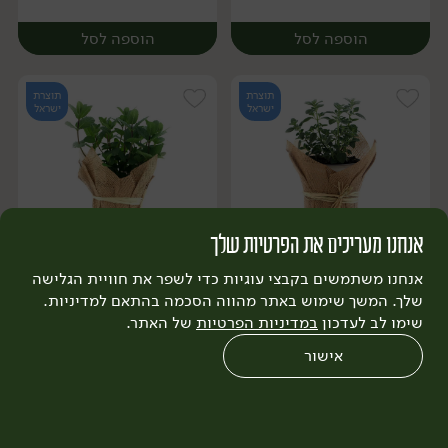
הוספה לסל
הוספה לסל
תוצרת
תוצרת
ישראל
ישראל
אנחנו מעריכים את הפרטיות שלך
17.90
₪
/ יח׳
17.90
₪
/ יח׳
3 יח' ב-49.9 ₪
3 יח' ב-49.9 ₪
יח׳
יח׳
אנחנו משתמשים בקבצי עוגיות כדי לשפר את חוויית הגלישה
עציץ צמח תבלין אורגנו
עציץ צמח תבלין נענע
שלך. המשך שימוש באתר מהווה הסכמה בהתאם למדיניות.
שימו לב לעדכון
במדיניות הפרטיות
של האתר.
אישור
הוספה לסל
הוספה לסל
0
שחזור הזמנה
צריכים עזרה?
מבצעים
כל המוצרים
תוצרת
תוצרת