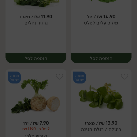
14.90
₪
/ יח׳
11.90
₪
/ מארז
מיקס עלים לסלט
גרגיר נחלים
מארז
יח׳
הוספה לסל
הוספה לסל
תוצרת
תוצרת
ישראל
ישראל
13.90
₪
/ מארז
7.90
₪
/ יח׳
ריג'לה / רגלת הגינה
2 יח' ב- 11.90 ₪
יח׳
מארז
שורש סלרי