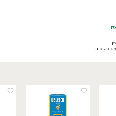
רן
ן,
נות שונות.
12.90
₪
/ יח׳
שפורפרת רכז עגבניות
ירקות ועשבי תיבול -
'MUTTI'
280 גרם
4.61 ₪ ל-100 גרם