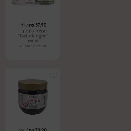
57.90
₪
/ יח׳
חמאת כמהין -
'Tartuflanghe'
30 גרם
193.00 ₪ ל-100 גרם
79.90
₪
/ יח׳