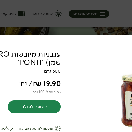
תפריט מוצרים
הזמנה קבועה
גיפט קארד
שמן) 'PONTI'
בוק, אבל את חומרי הגלם כן! את הקטניות
ל הדליקטסים הכי איכותיים מחכים לכם כאן.
300 גרם
19.90
₪
/ יח׳
6.63 ₪ ל-100 גרם
הוספה לעגלה
ורים
הוספה להזמנה קבועה
שמי