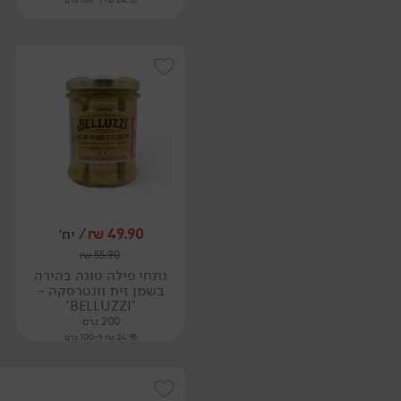
49.90
₪
/ יח׳
₪
55.90
נתחי פילה טונה בהירה
בשמן זית וונטרסקה -
'BELLUZZI'
200 גרם
24.95 ₪ ל-100 גרם