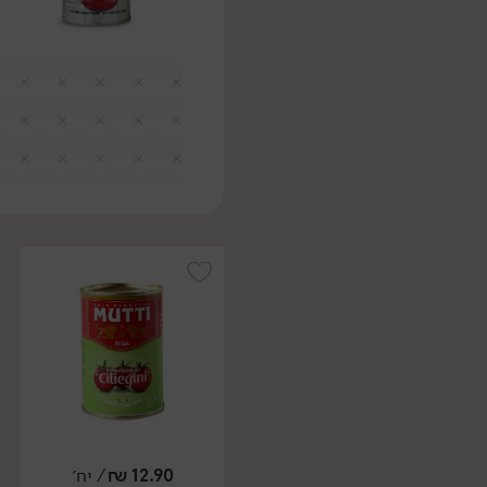
12.90
₪
/ יח׳