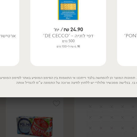
24.90
₪
/ יח׳
דפי לזניה - 'DE CECCO'
ארטישוק
500 גרם
4.98 ₪ ל-100 גרם
14.90
₪
/ יח׳
17.90
₪
/ יח׳
רוטב עגבניות לפסטה
קוביות עגבניות חתוכות -
מעגבניות רומא -
'MUTTI'
'MUTTI'
690 גרם
400 גרם
2.59 ₪ ל-100 גרם
תמונות המוצר הן להמחשה בלבד וייתכנו אי התאמות בין הסימון המופיע באתר לסימון המופיע ע
3.73 ₪ ל-100 גרם
 בו. בגלישה ממכשיר סלולרי יש ללחוץ לחיצה ארוכה על התמונה ע"מ להגדיל אותה