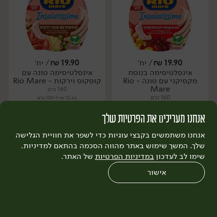
19.90
₪
/ יח׳
19.90
₪
/ יח׳
אינסלטיסימה בנוסח
אינסלטיסימה טונה עם
יח׳
יח׳
מקסיקני עם טונה - Rio
קוסקוס וירקות - Rio Mare
Mare
160 גרם
160 גרם
12.44 ₪ ל-100 גרם
12.44 ₪ ל-100 גרם
אנחנו מעריכים את הפרטיות שלך
הוספה לסל
הוספה לסל
אנחנו משתמשים בקבצי עוגיות כדי לשפר את חוויית הגלישה
שלך. המשך שימוש באתר מהווה הסכמה בהתאם למדיניות.
שימו לב לעדכון
במדיניות הפרטיות
של האתר.
אישור
0
שחזור הזמנה
צריכים עזרה?
מבצעים
כל המוצרים