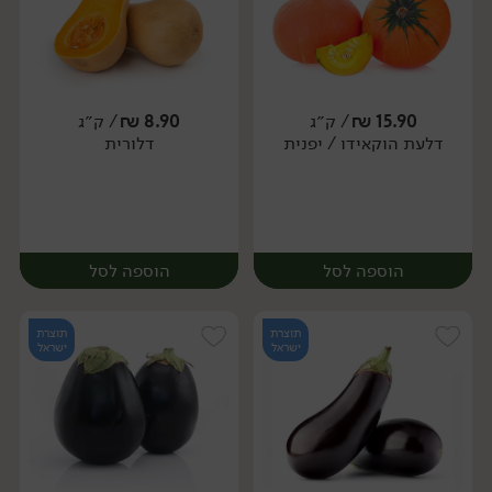
15.90
₪
/ ק״ג
8.90
₪
/ ק״ג
דלעת הוקאידו / יפנית
דלורית
יח׳
יח׳
הוספה לסל
הוספה לסל
תוצרת
תוצרת
ישראל
ישראל