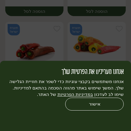
הוספה לסל
הוספה לסל
תוצרת
תוצרת
ישראל
ישראל
אנחנו מעריכים את הפרטיות שלך
15.90
₪
/ מארז
19.90
₪
/ ק״ג
יח׳
ק״ג
יח׳
ק״ג
מיקס פלפל שושקה צבעוני
פלפל שושקה מתוק
אנחנו משתמשים בקבצי עוגיות כדי לשפר את חוויית הגלישה
(מארז 3-4 יח')
שלך. המשך שימוש באתר מהווה הסכמה בהתאם למדיניות.
600 גרם
שימו לב לעדכון
במדיניות הפרטיות
של האתר.
2.65 ₪ ל-100 גרם
אישור
הוספה לסל
הוספה לסל
0
שחזור הזמנה
צריכים עזרה?
מבצעים
כל המוצרים
תוצרת
תוצרת