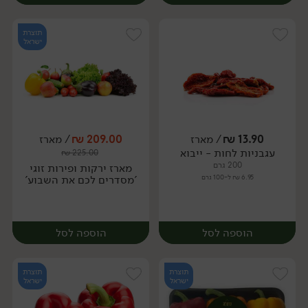
תוצרת
ישראל
13.90
₪
/ מארז
209.00
₪
/ מארז
עגבניות לחות - ייבוא
₪
225.00
מארז
מארז
200 גרם
מארז ירקות ופירות זוגי
6.95 ₪ ל-100 גרם
'מסדרים לכם את השבוע'
הוספה לסל
הוספה לסל
תוצרת
תוצרת
ישראל
ישראל