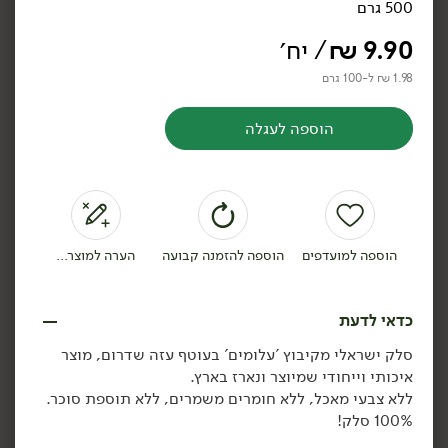
500 גרם
9.90
₪
/ יח׳
1.98 ₪ ל-100 גרם
34.90
₪
/ יח׳
189.00
₪
/ יח׳
הוספה לעגלה
כרמלה To Go: מארז ירקות
מגש ירקות חתוכים
לדרך
ומטבלים
1 ק״ג
3.49 ₪ ל-100 ק״ג
הוספה לסל
הוספה לסל
הוספה למועדפים
הוספה להזמנה קבועה
הערה למוצר...
תוצרת
תוצרת
כדאי לדעת
ישראל
ישראל
סלק ישראלי מקיבוץ 'עלומים' בעוטף עזה שדרום, מוצר
איכותי וייחודי שמיוצר ונארז בארץ.
ללא צבעי מאכל, ללא חומרים משמרים, ללא תוספת סוכר.
100% סלק!