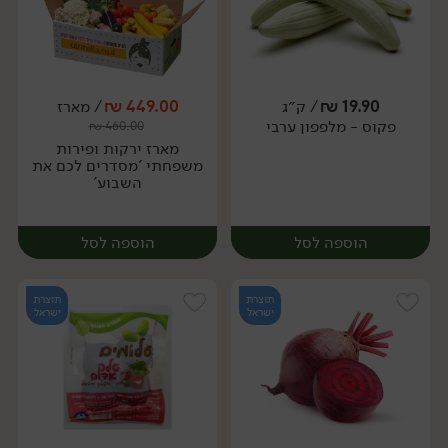
19.90
₪
/ ק״ג
449.00
₪
/ מארז
פקוס - מלפפון ערבי
₪
460.00
מארז
מארז
מארז ירקות ופירות
משפחתי 'מסדרים לכם את
השבוע'
הוספה לסל
הוספה לסל
תוצרת
תוצרת
ישראל
ישראל