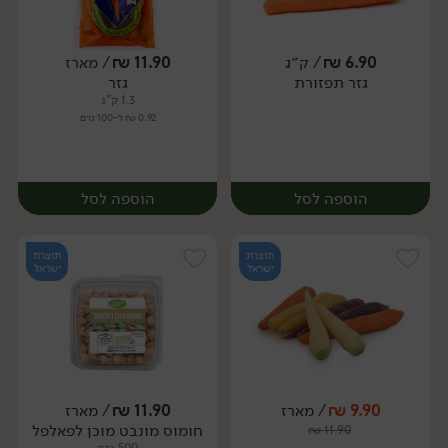
6.90
₪
/ ק״ג
11.90
₪
/ מארז
גזר תפזורת
גזר
מארז
מארז
1.3 ק"ג
0.92 ₪ ל-100 גרם
הוספה לסל
הוספה לסל
תוצרת
תוצרת
ישראל
ישראל
9.90
₪
/ מארז
11.90
₪
/ מארז
יח׳
ק״ג
חומוס מונבט מוכן לפאלפל
₪
11.90
מארז