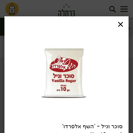
0
מוצרי אפיה
סוכר וממתיקים
קמחים
סינון
קמחים, סוכר ואפיה
דף הבית
קמחים, סוכר ואפיה
סוכר וממתיקים
/
/
טבעוני
סוכר וניל - 'השף אלפרדו'
12.90
₪
/
5.90
₪
/ יח׳