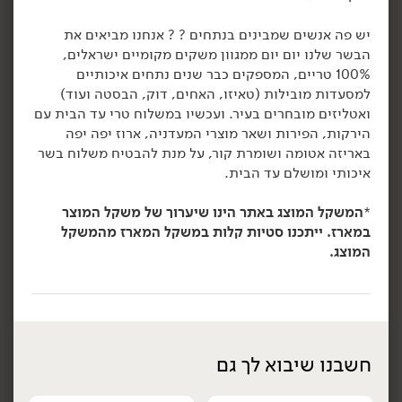
הוספה לסל
הוספה לסל
יש פה אנשים שמבינים בנתחים ? ? אנחנו מביאים את
הבשר שלנו יום יום ממגוון משקים מקומיים ישראלים,
100% טריים, המספקים כבר שנים נתחים איכותיים
למסעדות מובילות (טאיזו, האחים, דוק, הבסטה ועוד)
ואטליזים מובחרים בעיר. ועכשיו במשלוח טרי עד הבית עם
הירקות, הפירות ושאר מוצרי המעדניה, ארוז יפה יפה
באריזה אטומה ושומרת קור, על מנת להבטיח משלוח בשר
איכותי ומושלם עד הבית.
*
המשקל המוצג באתר הינו שיערוך של משקל המוצר
23.90
₪
/ יח׳
23.90
₪
/ יח׳
במארז. ייתכנו סטיות קלות במשקל המארז מהמשקל
פסטרמי פלפל שחור -
קורנביף אמריקאי פרוס -
מארז
יח׳
המוצג.
'Delicatesse'
'Delicatesse'
120 גרם
120 גרם
19.92 ₪ ל-100 גרם
19.92 ₪ ל-100 גרם
הוספה לסל
הוספה לסל
חשבנו שיבוא לך גם