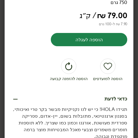
750 גרם
נקניקיות סלמון -
נקניקיות צ'וריסו קפואות
Hermesfish
(מארז 9 יח')
79.00
₪
/ ק״ג
(3 יח')
750 גרם
200 גרם
7.90 ₪ ל-100 גרם
7.90 ₪ ל-100 גרם
17.45 ₪ ל-100 גרם
הוספה לעגלה
הוספה לסל
הוספה לסל
קפוא
הוספה למועדפים
הוספה להזמנה קבועה
כדאי לדעת
79.00
₪
/ ק״ג
24.90
₪
/ יח׳
תגידו HOLA! כי יש לנו נקניקיות מבשר בקר טרי ואיכותי,
נקניקיות מרגז קפואות
פסטרמה הודו בדבש פרוס -
יח׳
מארז
בסגנון ארגנטינאי, מתובלות בשום, יין-אדום, פפריקה
(מארז 12 יח')
'Delicatesse'
ספרדית מעושנת, אורגנו וכמון כמו שצריך. ללא תוספות
570 גרם
150 גרם
חומרים משמרים וצבעי מאכל המבטיחות מוצר ברמה
7.90 ₪ ל-100 גרם
16.60 ₪ ל-100 גרם
מוקפדת וגבוהה.