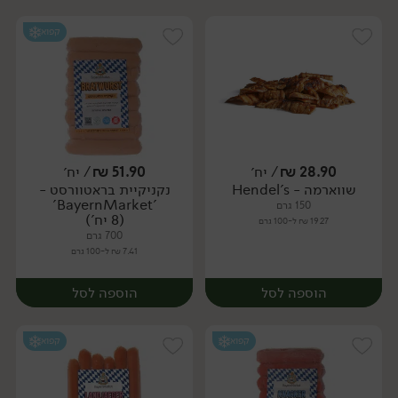
קפוא
28.90
₪
/ יח׳
51.90
₪
/ יח׳
שווארמה - Hendel's
נקניקיית בראטוורסט -
יח׳
יח׳
'BayernMarket'
150 גרם
(8 יח')
19.27 ₪ ל-100 גרם
700 גרם
7.41 ₪ ל-100 גרם
הוספה לסל
הוספה לסל
קפוא
קפוא