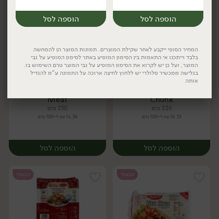
טבעוני
ללא גלוטן
טבעוני
קפוא
הוספה לסל
הוספה לסל
המחיר הסופי ייקבע לאחר שקילת המוצרים. תמונות המוצר הן להמחשה
בלבד וייתכנו אי התאמות בין הסימון המופיע באתר לסימון המופיע על גבי
המוצר, ועל כן יש לקרוא את הסימון המופיע על גבי המוצר טרם השימוש בו.
בגלישה ממכשיר סלולרי יש ללחוץ לחיצה ארוכה על התמונה ע"מ להגדיל
36.90
₪
/ יח׳
35.90
₪
/ יח׳
אותה
בשר מפורק מן הצומח -
ביונד טחון טבעוני Beyond
יח׳
יח׳
Meat
Chunk
226 גרם
250 גרם
16.33 ₪ ל-100 גרם
14.36 ₪ ל-100 גרם
יח׳
יח׳
הוספה לסל
הוספה לסל
טבעוני
טבעוני