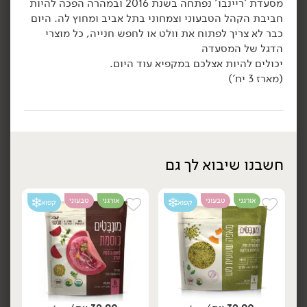
מסעדת 'ריינבו' נפתחה בשנת 2016 ובמהרה הפכה להיות
18.90
₪
/ יח׳
18.90
₪
/ יח׳
חביבת הקהל הטבעוני וצמחוני בתל אביב ומחוץ לה. היום
סופר טופו טמאגו - משק
סופר טופו מעושן - משק
יח׳
יח׳
כבר לא צריך לפתוח את וולט או לחפש חנייה, כל מוצרי
ויילר
ויילר
הדגל של המסעדה
210 גרם
210 גרם
יכולים להיות אצלכם במקפיא עוד היום.
9.00 ₪ ל-100 גרם
9.00 ₪ ל-100 גרם
(מארז 3 יח')
הוספה לסל
הוספה לסל
ללא גלוטן
אורגני
טבעוני
טבעוני
חשבנו שיבוא לך גם
קפוא
אורגני
טבעוני
אורגני
טבעוני
קפוא
קפוא
32.90
₪
/ יח׳
15.90
₪
/ יח׳
טמפה מחומוס אורגני -
ממרח טופו רך מאוד -
יח׳
יח׳
'טמפה ישראל'
'MORI-NU'
300 גרם
307 גרם
10.97 ₪ ל-100 גרם
5.18 ₪ ל-100 גרם