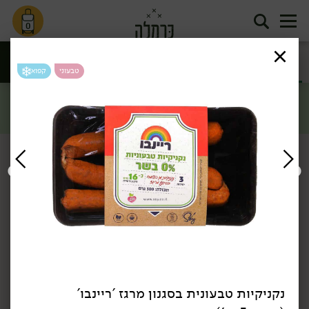
0
תחליפי בשר
תחליפי גבינה
משקאות
וטופו
ומעדנים
טבעוני
קפוא
סינון
טבעוני
דף הבית
טבעוני
תחליפי בשר וטופו
/
/
מבצע: תחליף טונה טבעוני ב- 19.90 ₪ >>
*לפי תקנון מבצע, הזול מבניהם.
כן, אני רוצה
טבעוני
טבעוני
נקניקיות טבעונית בסגנון מרגז 'ריינבו'