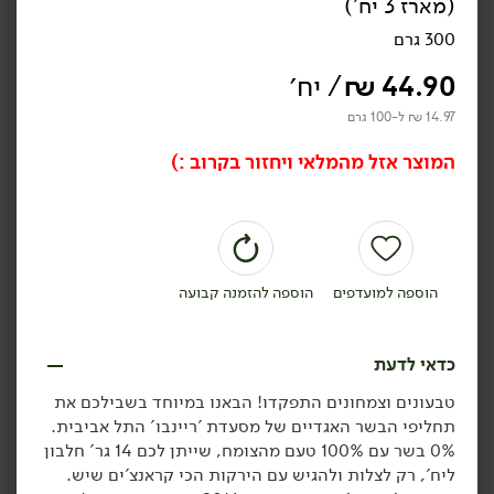
(מארז 3 יח')
300 גרם
44.90
₪
/ יח׳
14.97 ₪ ל-100 גרם
18.90
₪
/ יח׳
13.90
₪
/ יח׳
סופר טופו טוניסאי - משק
טופו אמיתי בוואקום
המוצר אזל מהמלאי ויחזור בקרוב :)
ויילר
בתוספת 15% - משק ויילר
210 גרם
345 גרם
9.00 ₪ ל-100 גרם
4.03 ₪ ל-100 גרם
הוספה לסל
הוספה לסל
הוספה למועדפים
הוספה להזמנה קבועה
טבעוני
טבעוני
כדאי לדעת
טבעונים וצמחונים התפקדו! הבאנו במיוחד בשבילכם את
תחליפי הבשר האגדיים של מסעדת 'ריינבו' התל אביבית.
0% בשר עם 100% טעם מהצומח, שייתן לכם 14 גר' חלבון
ליח', רק לצלות ולהגיש עם הירקות הכי קראנצ'ים שיש.