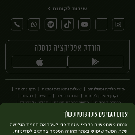
שירות לקוחות >
הורדת אפליקציה כרמלה
יח׳
יח׳
אזורי חלוקה ומשלוחים
שאלות ותשובות נפוצות
תקנון האתר
תקנון מועדון לקוחות
אודות כרמלה
דרושים
נגישות
כרמלה לעסקים
בקשה להסרת חשבון
הבלוג של כרמלה
לצפייה בעדכון מדיניות פרטיות
אנחנו מעריכים את הפרטיות שלך
עיצוב:
3bears
פיתוח:
אנחנו משתמשים בקבצי עוגיות כדי לשפר את חוויית הגלישה
Quatro
שלך. המשך שימוש באתר מהווה הסכמה בהתאם למדיניות.